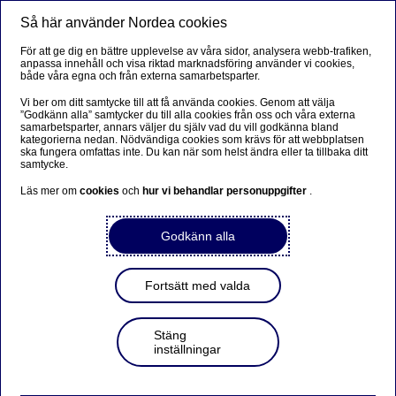
Så här använder Nordea cookies
Meny
Sök
Logga in
För att ge dig en bättre upplevelse av våra sidor, analysera webb-trafiken,
anpassa innehåll och visa riktad marknadsföring använder vi cookies,
både våra egna och från externa samarbetsparter.
Vi ber om ditt samtycke till att få använda cookies. Genom att välja
”Godkänn alla” samtycker du till alla cookies från oss och våra externa
samarbetsparter, annars väljer du själv vad du vill godkänna bland
kategorierna nedan. Nödvändiga cookies som krävs för att webbplatsen
ska fungera omfattas inte. Du kan när som helst ändra eller ta tillbaka ditt
samtycke.
Läs mer om
cookies
och
hur vi behandlar personuppgifter
.
Godkänn alla
Fortsätt med valda
Stäng
inställningar