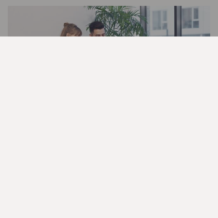
Kom igång med våra tjänster
Checklista för bankbyte