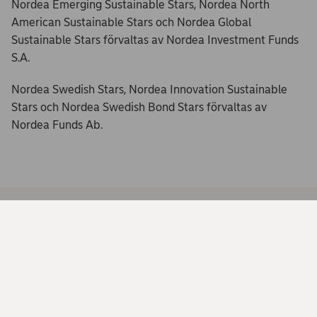
Nordea Emerging Sustainable Stars, Nordea North
American Sustainable Stars och Nordea Global
Sustainable Stars förvaltas av Nordea Investment Funds
S.A.
Nordea Swedish Stars, Nordea Innovation Sustainable
Stars och Nordea Swedish Bond Stars förvaltas av
Nordea Funds Ab.
Läs mer