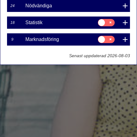
Nödvändiga
24
Samtycke
Statistik
18
för:
Statistik
Samtycke
Marknadsföring
9
för:
Marknadsföring
Senast uppdaterad 2026-08-03