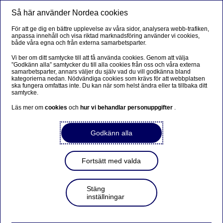
Så här använder Nordea cookies
Meny
Sök
Logga in
För att ge dig en bättre upplevelse av våra sidor, analysera webb-trafiken,
anpassa innehåll och visa riktad marknadsföring använder vi cookies,
både våra egna och från externa samarbetsparter.
Vi ber om ditt samtycke till att få använda cookies. Genom att välja
”Godkänn alla” samtycker du till alla cookies från oss och våra externa
samarbetsparter, annars väljer du själv vad du vill godkänna bland
kategorierna nedan. Nödvändiga cookies som krävs för att webbplatsen
ska fungera omfattas inte. Du kan när som helst ändra eller ta tillbaka ditt
samtycke.
Läs mer om
cookies
och
hur vi behandlar personuppgifter
.
Godkänn alla
Fortsätt med valda
Stäng
inställningar