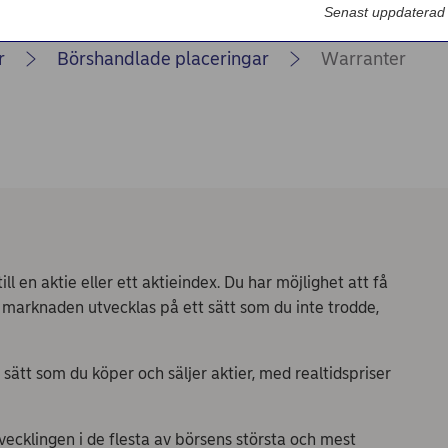
Nordea Bilportal
Senast uppdaterad
eBeställningar
r
Börshandlade placeringar
Warranter
AutoFX Hedging
Nordea Finans internettjänst
Nordea Swish företagsverktyg
First Card Login
Självserviceportalen
 en aktie eller ett aktieindex. Du har möjlighet att få
Nordea Node
 marknaden utvecklas på ett sätt som du inte trodde,
tt som du köper och säljer aktier, med realtidspriser
vecklingen i de flesta av börsens största och mest