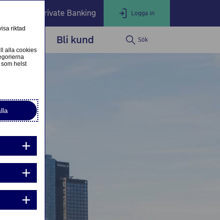
öretag
Private Banking
Logga in
isa riktad
dservice
Bli kund
Sök
LOGGA IN
Stäng
ll alla cookies
egorierna
 som helst
ogga in som privatkund
Logga in i nätbanken
lla
ogga in som företagskund
Nordea Business
g