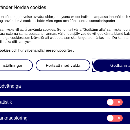
vänder Nordea cookies
Privat
F
 en bättre upplevelse av våra sidor, analysera webb-trafiken, anpassa innehåll och v
g använder vi cookies, både våra egna och från externa samarbetsparter.
Ditt liv
Våra tjänster
Kun
 samtycke till att få använda cookies. Genom att välja ”Godkänn alla” samtycker du ti
våra externa samarbetsparter, annars väljer du själv vad du vill godkänna bland kat
diga cookies som krävs för att webbplatsen ska fungera omfattas inte. Du kan när
tillbaka ditt samtycke.
FÖRETAG
L
ookies
och
hur vi behandlar personuppgifter
.
Corporate Netbank
inställningar
Fortsätt med valda
Godkänn a
Nordea Corporate
 ger dig möjlighet att
L
ller falla i värde.
Våra sidor – kundinformation
ödvändiga
ntial.
Företagets Dokument/Signera digitalt
Samtycke
atistik
för:
GiroLink
Statistik
Samtycke
arknadsföring
Nordea Bokföring
för:
Marknadsförin