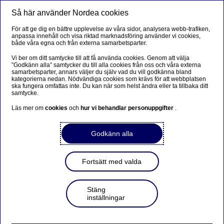
Så här använder Nordea cookies
Meny
Sök
Logga in
För att ge dig en bättre upplevelse av våra sidor, analysera webb-trafiken,
anpassa innehåll och visa riktad marknadsföring använder vi cookies,
både våra egna och från externa samarbetsparter.
Vi ber om ditt samtycke till att få använda cookies. Genom att välja
”Godkänn alla” samtycker du till alla cookies från oss och våra externa
samarbetsparter, annars väljer du själv vad du vill godkänna bland
kategorierna nedan. Nödvändiga cookies som krävs för att webbplatsen
ska fungera omfattas inte. Du kan när som helst ändra eller ta tillbaka ditt
samtycke.
Läs mer om
cookies
och
hur vi behandlar personuppgifter
.
Godkänn alla
Fortsätt med valda
Stäng
inställningar