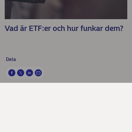
Vad är ETF:er och hur funkar dem?
Dela
Kontakta oss