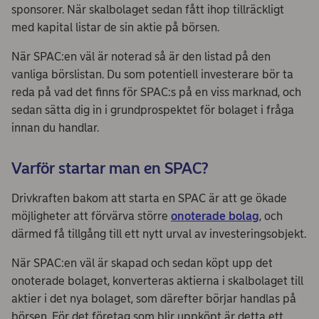
sponsorer. När skalbolaget sedan fått ihop tillräckligt
med kapital listar de sin aktie på börsen.
När SPAC:en väl är noterad så är den listad på den
vanliga börslistan. Du som potentiell investerare bör ta
reda på vad det finns för SPAC:s på en viss marknad, och
sedan sätta dig in i grundprospektet för bolaget i fråga
innan du handlar.
Varför startar man en SPAC?
Drivkraften bakom att starta en SPAC är att ge ökade
möjligheter att förvärva större
onoterade bolag
, och
därmed få tillgång till ett nytt urval av investeringsobjekt.
När SPAC:en väl är skapad och sedan köpt upp det
onoterade bolaget, konverteras aktierna i skalbolaget till
aktier i det nya bolaget, som därefter börjar handlas på
börsen. För det företag som blir uppköpt är detta ett