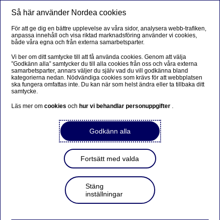
Så här använder Nordea cookies
Meny
Sök
Logga in
För att ge dig en bättre upplevelse av våra sidor, analysera webb-trafiken,
anpassa innehåll och visa riktad marknadsföring använder vi cookies,
både våra egna och från externa samarbetsparter.
Vi ber om ditt samtycke till att få använda cookies. Genom att välja
”Godkänn alla” samtycker du till alla cookies från oss och våra externa
samarbetsparter, annars väljer du själv vad du vill godkänna bland
kategorierna nedan. Nödvändiga cookies som krävs för att webbplatsen
ska fungera omfattas inte. Du kan när som helst ändra eller ta tillbaka ditt
samtycke.
Läs mer om
cookies
och
hur vi behandlar personuppgifter
.
Godkänn alla
Fortsätt med valda
Stäng
inställningar