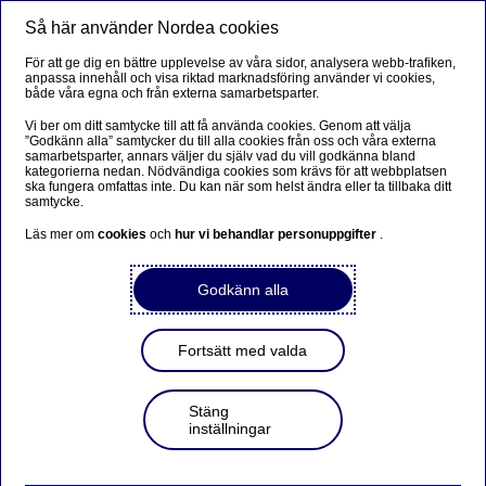
Så här använder Nordea cookies
Meny
Sök
Logga in
För att ge dig en bättre upplevelse av våra sidor, analysera webb-trafiken,
anpassa innehåll och visa riktad marknadsföring använder vi cookies,
både våra egna och från externa samarbetsparter.
Vi ber om ditt samtycke till att få använda cookies. Genom att välja
”Godkänn alla” samtycker du till alla cookies från oss och våra externa
samarbetsparter, annars väljer du själv vad du vill godkänna bland
kategorierna nedan. Nödvändiga cookies som krävs för att webbplatsen
ska fungera omfattas inte. Du kan när som helst ändra eller ta tillbaka ditt
samtycke.
Läs mer om
cookies
och
hur vi behandlar personuppgifter
.
Godkänn alla
Fortsätt med valda
Stäng
inställningar