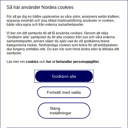
Så här använder Nordea cookies
Meny
Sök
Logga in
För att ge dig en bättre upplevelse av våra sidor, analysera webb-trafiken,
anpassa innehåll och visa riktad marknadsföring använder vi cookies,
både våra egna och från externa samarbetsparter.
Vi ber om ditt samtycke till att få använda cookies. Genom att välja
”Godkänn alla” samtycker du till alla cookies från oss och våra externa
samarbetsparter, annars väljer du själv vad du vill godkänna bland
kategorierna nedan. Nödvändiga cookies som krävs för att webbplatsen
ska fungera omfattas inte. Du kan när som helst ändra eller ta tillbaka ditt
samtycke.
Läs mer om
cookies
och
hur vi behandlar personuppgifter
.
Godkänn alla
Fortsätt med valda
Stäng
inställningar