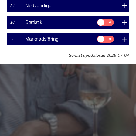
Nödvändiga
24
Samtycke
Statistik
18
för:
Statistik
Samtycke
Marknadsföring
9
för:
Marknadsföring
Senast uppdaterad 2026-07-04