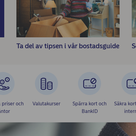
Ta del av tipsen i vår bostadsguide
S
 priser och
Valutakurser
Spärra kort och
Säkra kor
äntor
BankID
inter