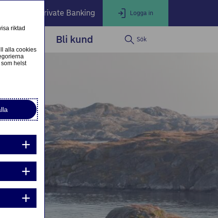
öretag
Private Banking
Logga in
isa riktad
dservice
Bli kund
Sök
LOGGA IN
Stäng
ll alla cookies
egorierna
 som helst
ogga in som privatkund
Logga in i nätbanken
lla
ogga in som företagskund
Nordea Business
g