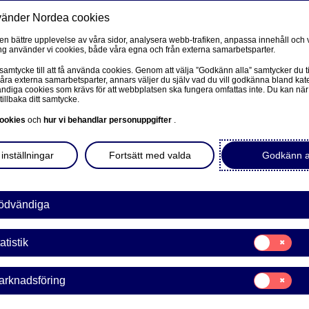
vänder Nordea cookies
Privat
F
 en bättre upplevelse av våra sidor, analysera webb-trafiken, anpassa innehåll och v
g använder vi cookies, både våra egna och från externa samarbetsparter.
Ditt liv
Våra tjänster
Kun
 samtycke till att få använda cookies. Genom att välja ”Godkänn alla” samtycker du ti
våra externa samarbetsparter, annars väljer du själv vad du vill godkänna bland kat
diga cookies som krävs för att webbplatsen ska fungera omfattas inte. Du kan när
tillbaka ditt samtycke.
FÖRETAG
L
ookies
och
hur vi behandlar personuppgifter
.
 sommar?
Corporate Netbank
inställningar
Fortsätt med valda
Godkänn a
Nordea Corporate
r din drömbostad dyker upp.
L
 2026 är vi snabbast på
Våra sidor – kundinformation
ödvändiga
mycket du kan låna och
Företagets Dokument/Signera digitalt
Samtycke
atistik
för:
GiroLink
Statistik
Samtycke
arknadsföring
Nordea Bokföring
för:
Marknadsförin