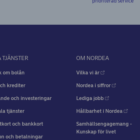
prioriterad service
 TJÄNSTER
OM NORDEA
k om bolån
Vilka vi är
ch krediter
Nordea i siffror
nde och investeringar
Lediga jobb
ala tjänster
Hållbarhet i Nordea
tkort och bankkort
Samhällsengagemang -
Kunskap för livet
n och betalningar