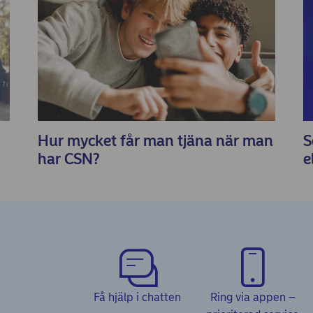
Hur mycket får man tjäna när man
S
har CSN?
e
Få hjälp i chatten
Ring via appen –