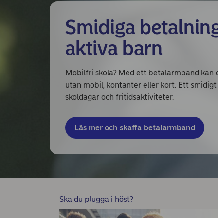
Smidiga betalning
aktiva barn
Mobilfri skola? Med ett betalarmband kan d
utan mobil, kontanter eller kort. Ett smidigt
skoldagar och fritidsaktiviteter.
Läs mer och skaffa betalarmband
Ska du plugga i höst?