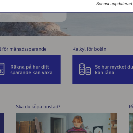
Nordea Bilportal
Senast uppdaterad
eBeställningar
AutoFX Hedging
Nordea Finans internettjänst
l för månadssparande
Kalkyl för bolån
Nordea Swish företagsverktyg
First Card Login
Räkna på hur ditt
Se hur mycket du
sparande kan växa
kan låna
Självserviceportalen
Nordea Node
Ska du köpa bostad?
R