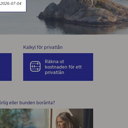
 2026-07-04
Kalkyl för privatlån
Räkna ut
kostnaden för ett
privatlån
örlig eller bunden boränta?