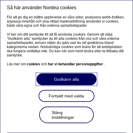
Så här använder Nordea cookies
Meny
Sök
Logga in
För att ge dig en bättre upplevelse av våra sidor, analysera webb-trafiken,
anpassa innehåll och visa riktad marknadsföring använder vi cookies,
både våra egna och från externa samarbetsparter.
Vi ber om ditt samtycke till att få använda cookies. Genom att välja
”Godkänn alla” samtycker du till alla cookies från oss och våra externa
samarbetsparter, annars väljer du själv vad du vill godkänna bland
kategorierna nedan. Nödvändiga cookies som krävs för att webbplatsen
ska fungera omfattas inte. Du kan när som helst ändra eller ta tillbaka ditt
samtycke.
Läs mer om
cookies
och
hur vi behandlar personuppgifter
.
Godkänn alla
Fortsätt med valda
Stäng
inställningar