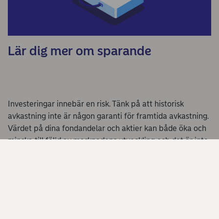
Lär dig mer om sparande
Investeringar innebär en risk. Tänk på att historisk
avkastning inte är någon garanti för framtida avkastning.
Värdet på dina fondandelar och aktier kan både öka och
minska till följd av marknadens utveckling och det är inte
säkert att du får tillbaka hela det insatta kapitalet.
Dela