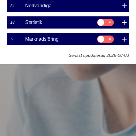
Nödvändiga
24
Samtycke
Statistik
18
för:
Statistik
Samtycke
Marknadsföring
9
för:
Marknadsföring
Senast uppdaterad 2026-08-03