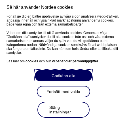
Så här använder Nordea cookies
Meny
Sök
Logga in
För att ge dig en bättre upplevelse av våra sidor, analysera webb-trafiken,
anpassa innehåll och visa riktad marknadsföring använder vi cookies,
både våra egna och från externa samarbetsparter.
Vi ber om ditt samtycke till att få använda cookies. Genom att välja
”Godkänn alla” samtycker du till alla cookies från oss och våra externa
samarbetsparter, annars väljer du själv vad du vill godkänna bland
kategorierna nedan. Nödvändiga cookies som krävs för att webbplatsen
ska fungera omfattas inte. Du kan när som helst ändra eller ta tillbaka ditt
samtycke.
Läs mer om
cookies
och
hur vi behandlar personuppgifter
.
Godkänn alla
Fortsätt med valda
Stäng
inställningar