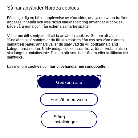
Så här använder Nordea cookies
Meny
Sök
Logga in
För att ge dig en bättre upplevelse av våra sidor, analysera webb-trafiken,
anpassa innehåll och visa riktad marknadsföring använder vi cookies,
både våra egna och från externa samarbetsparter.
Vi ber om ditt samtycke till att få använda cookies. Genom att välja
”Godkänn alla” samtycker du till alla cookies från oss och våra externa
samarbetsparter, annars väljer du själv vad du vill godkänna bland
kategorierna nedan. Nödvändiga cookies som krävs för att webbplatsen
ska fungera omfattas inte. Du kan när som helst ändra eller ta tillbaka ditt
samtycke.
Läs mer om
cookies
och
hur vi behandlar personuppgifter
.
Godkänn alla
Fortsätt med valda
Stäng
inställningar