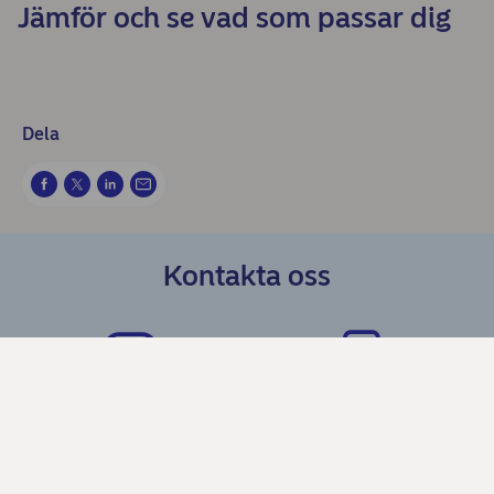
Jämför och se vad som passar dig
Dela
Kontakta oss
Få hjälp i chatten
Ring via appen – prioriterad
service