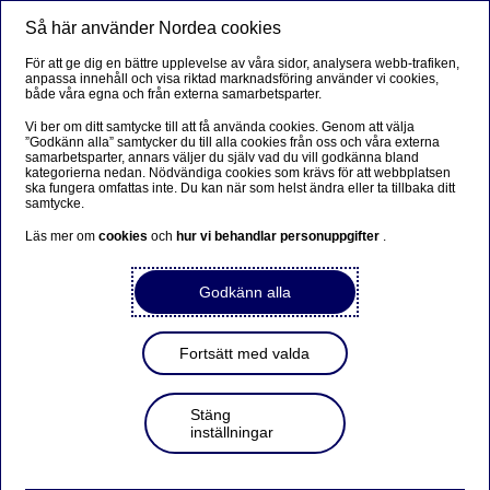
Så här använder Nordea cookies
Meny
Sök
Logga in
För att ge dig en bättre upplevelse av våra sidor, analysera webb-trafiken,
anpassa innehåll och visa riktad marknadsföring använder vi cookies,
både våra egna och från externa samarbetsparter.
Vi ber om ditt samtycke till att få använda cookies. Genom att välja
”Godkänn alla” samtycker du till alla cookies från oss och våra externa
samarbetsparter, annars väljer du själv vad du vill godkänna bland
kategorierna nedan. Nödvändiga cookies som krävs för att webbplatsen
ska fungera omfattas inte. Du kan när som helst ändra eller ta tillbaka ditt
samtycke.
Läs mer om
cookies
och
hur vi behandlar personuppgifter
.
Godkänn alla
Fortsätt med valda
Stäng
inställningar