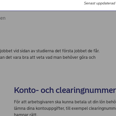
Nordea Bilportal
Senast uppdaterad
eBeställningar
nen
AutoFX Hedging
Nordea Finans internettjänst
Nordea Swish företagsverktyg
bbet vid sidan av studierna det första jobbet de får.
First Card Login
an det vara bra att veta vad man behöver göra och
Självserviceportalen
Nordea Node
Konto- och clearingnummer
För att arbetsgivaren ska kunna betala ut din lön beh
lämna dina kontouppgifter, till exempel clearingnum
hamnar rätt.