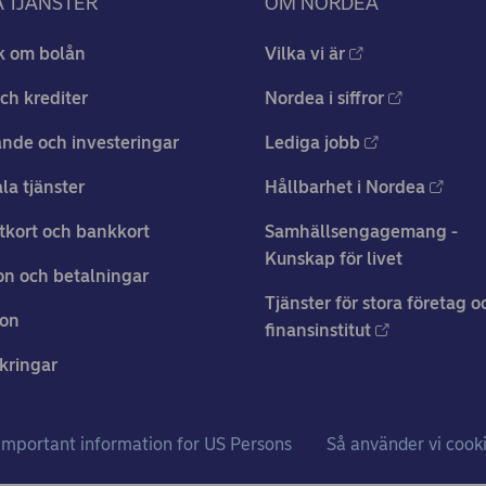
 TJÄNSTER
OM NORDEA
k om bolån
Vilka vi är
ch krediter
Nordea i siffror
nde och investeringar
Lediga jobb
ala tjänster
Hållbarhet i Nordea
tkort och bankkort
Samhällsengagemang -
Kunskap för livet
n och betalningar
Tjänster för stora företag o
ion
finansinstitut
kringar
Important information for US Persons
Så använder vi cook