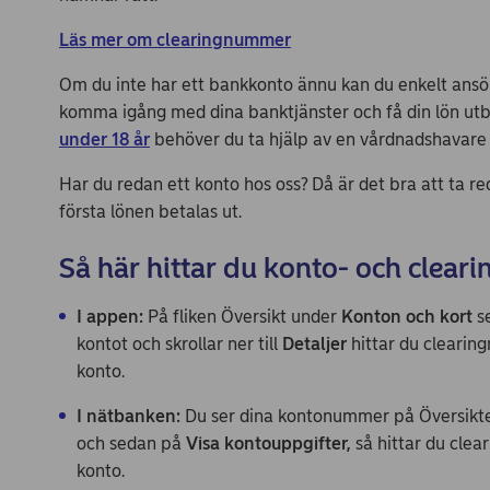
Läs mer om clearingnummer
Om du inte har ett bankkonto ännu kan du enkelt ansök
komma igång med dina banktjänster och få din lön utbe
under 18 år
behöver du ta hjälp av en vårdnadshavare s
Har du redan ett konto hos oss? Då är det bra att ta re
första lönen betalas ut.
Så här hittar du konto- och clea
I appen:
På fliken Översikt under
Konton och kort
se
kontot och skrollar ner till
Detaljer
hittar du clearin
konto.
I nätbanken:
Du ser dina kontonummer på Översikten 
och sedan på
Visa kontouppgifter,
så hittar du cle
konto.