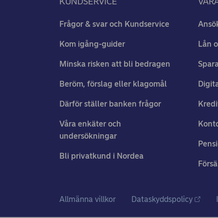
KUNDSERVICE
VÅRA
Frågor & svar och Kundservice
Ansö
Kom igång-guider
Lån o
Minska risken att bli bedragen
Spara
Beröm, förslag eller klagomål
Digit
Därför ställer banken frågor
Kredi
Våra enkäter och
Konto
undersökningar
Pens
Bli privatkund i Nordea
Försä
Allmänna villkor
Dataskyddspolicy