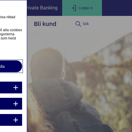
öretag
Private Banking
Logga in
isa riktad
dservice
Bli kund
Sök
LOGGA IN
Stäng
ll alla cookies
egorierna
 som helst
ogga in som privatkund
Logga in i nätbanken
lla
ogga in som företagskund
Nordea Business
g