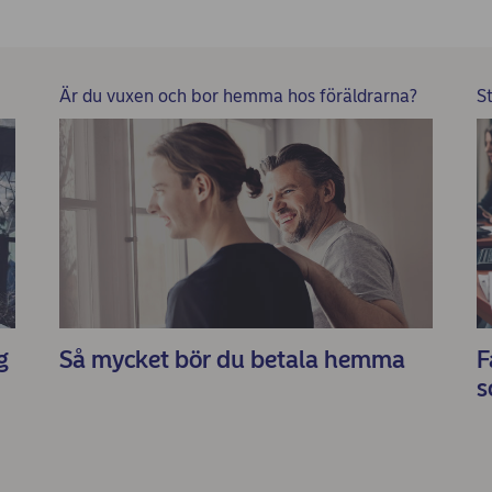
Är du vuxen och bor hemma hos föräldrarna?
S
g
Så mycket bör du betala hemma
F
s