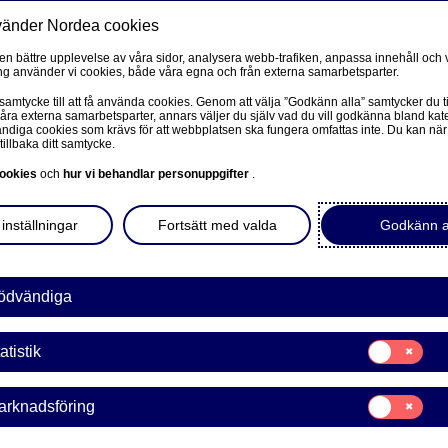
vänder Nordea cookies
Privat
F
 en bättre upplevelse av våra sidor, analysera webb-trafiken, anpassa innehåll och v
g använder vi cookies, både våra egna och från externa samarbetsparter.
Ditt liv
Våra tjänster
Kun
 samtycke till att få använda cookies. Genom att välja ”Godkänn alla” samtycker du ti
våra externa samarbetsparter, annars väljer du själv vad du vill godkänna bland kat
diga cookies som krävs för att webbplatsen ska fungera omfattas inte. Du kan när
tillbaka ditt samtycke.
FÖRETAG
L
ookies
och
hur vi behandlar personuppgifter
.
tt,
Corporate Netbank
inställningar
Fortsätt med valda
Godkänn a
ps
Nordea Corporate
L
Våra sidor – kundinformation
ödvändiga
ke är det första gången du
ehöver ta ställning till
Företagets Dokument/Signera digitalt
Samtycke
r du koll på hur det
atistik
för:
GiroLink
Statistik
Samtycke
arknadsföring
Nordea Bokföring
för:
Marknadsförin