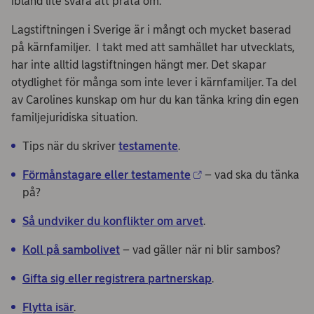
ibland lite svåra att prata om.
Lagstiftningen i Sverige är i mångt och mycket baserad
på kärnfamiljer. I takt med att samhället har utvecklats,
har inte alltid lagstiftningen hängt mer. Det skapar
otydlighet för många som inte lever i kärnfamiljer. Ta del
av Carolines kunskap om hur du kan tänka kring din egen
familjejuridiska situation.
Tips när du skriver
testamente
.
Förmånstagare eller testamente
– vad ska du tänka
på?
Så undviker du konflikter om arvet
.
Koll på sambolivet
– vad gäller när ni blir sambos?
Gifta sig eller registrera partnerskap
.
Flytta isär
.