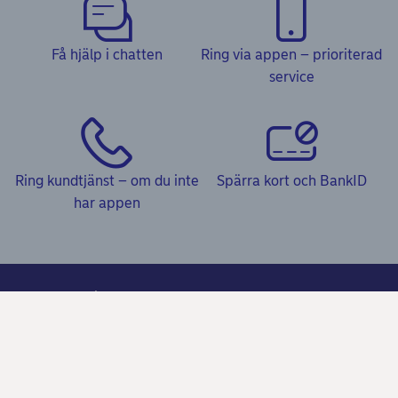
Få hjälp i chatten
Ring via appen – prioriterad
service
Ring kundtjänst – om du inte
Spärra kort och BankID
har appen
Kundservice
Frågor & svar och Kundservice