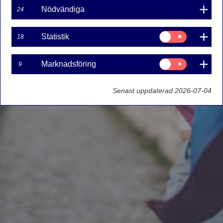
Nödvändiga
24
Samtycke
Statistik
18
för:
Statistik
Samtycke
Marknadsföring
9
för:
Marknadsföring
Senast uppdaterad 2026-07-04