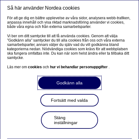
Så här använder Nordea cookies
Meny
Sök
Logga in
För att ge dig en bättre upplevelse av våra sidor, analysera webb-trafiken,
anpassa innehåll och visa riktad marknadsföring använder vi cookies,
både våra egna och från externa samarbetsparter.
Vi ber om ditt samtycke till att få använda cookies. Genom att välja
”Godkänn alla” samtycker du till alla cookies från oss och våra externa
samarbetsparter, annars väljer du själv vad du vill godkänna bland
kategorierna nedan. Nödvändiga cookies som krävs för att webbplatsen
ska fungera omfattas inte. Du kan när som helst ändra eller ta tillbaka ditt
samtycke.
Läs mer om
cookies
och
hur vi behandlar personuppgifter
.
Godkänn alla
Fortsätt med valda
Stäng
inställningar