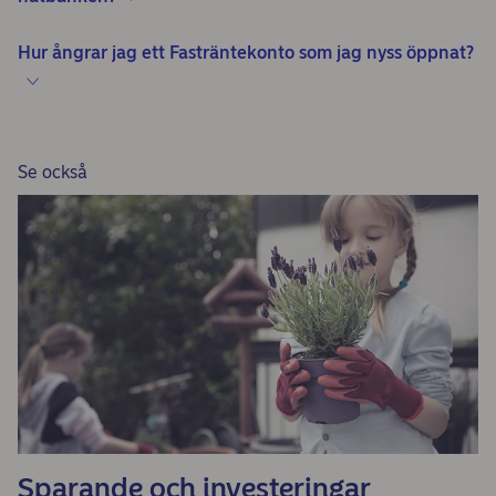
Hur ångrar jag ett Fasträntekonto som jag nyss öppnat?
Se också
Sparande och investeringar