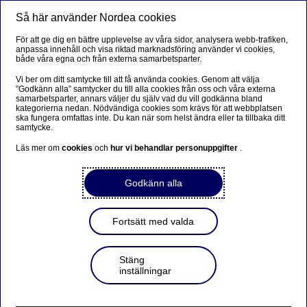
Så här använder Nordea cookies
Meny
Sök
Logga in
För att ge dig en bättre upplevelse av våra sidor, analysera webb-trafiken,
anpassa innehåll och visa riktad marknadsföring använder vi cookies,
Privat
både våra egna och från externa samarbetsparter.
Vi ber om ditt samtycke till att få använda cookies. Genom att välja
”Godkänn alla” samtycker du till alla cookies från oss och våra externa
samarbetsparter, annars väljer du själv vad du vill godkänna bland
Frågor och svar om sparande
kategorierna nedan. Nödvändiga cookies som krävs för att webbplatsen
ska fungera omfattas inte. Du kan när som helst ändra eller ta tillbaka ditt
och investeringar
samtycke.
Läs mer om
cookies
och
hur vi behandlar personuppgifter
.
Sparande och investeringar
Godkänn alla
Vanliga frågor om ISK
Fonder
Fortsätt med valda
Spara till barn – GåvoSpar
Stäng
inställningar
Framtidskapital