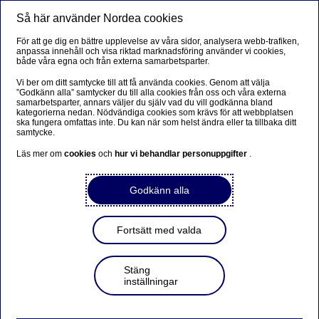
Så här använder Nordea cookies
Meny
Sök
Logga in
För att ge dig en bättre upplevelse av våra sidor, analysera webb-trafiken,
anpassa innehåll och visa riktad marknadsföring använder vi cookies,
Strukturerade Placeringar
både våra egna och från externa samarbetsparter.
Vi ber om ditt samtycke till att få använda cookies. Genom att välja
”Godkänn alla” samtycker du till alla cookies från oss och våra externa
samarbetsparter, annars väljer du själv vad du vill godkänna bland
Instrument
kategorierna nedan. Nödvändiga cookies som krävs för att webbplatsen
ska fungera omfattas inte. Du kan när som helst ändra eller ta tillbaka ditt
samtycke.
Läs mer om
cookies
och
hur vi behandlar personuppgifter
.
Godkänn alla
Fortsätt med valda
Reservation
Stäng
inställningar
Nordea Markets är det kommersiella namnet på Nordeas
internationella kapitalmarknadsverksamhet.