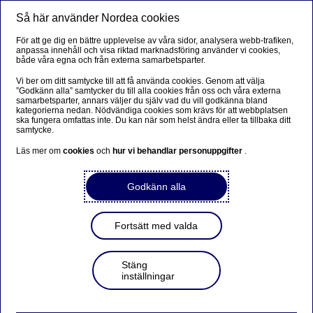
Så här använder Nordea cookies
Meny
Sök
Logga in
För att ge dig en bättre upplevelse av våra sidor, analysera webb-trafiken,
anpassa innehåll och visa riktad marknadsföring använder vi cookies,
Värdeutveckling för
både våra egna och från externa samarbetsparter.
SparaSmart
Vi ber om ditt samtycke till att få använda cookies. Genom att välja
”Godkänn alla” samtycker du till alla cookies från oss och våra externa
samarbetsparter, annars väljer du själv vad du vill godkänna bland
kategorierna nedan. Nödvändiga cookies som krävs för att webbplatsen
SparaSmart är ett sparande där vi sköter allt åt dig. Dina
ska fungera omfattas inte. Du kan när som helst ändra eller ta tillbaka ditt
pengar förvaltas antingen i portföljen Smart Försiktig
samtycke.
eller Smart Tillväxt eller i en kombination av båda
Läs mer om
cookies
och
hur vi behandlar personuppgifter
.
beroende på vilken sparprofil du valt. Här kan klicka dig
vidare för att följa utvecklingen och läsa förvaltarens
Godkänn alla
kommentarer.
Fortsätt med valda
Läs mer om SparaSmart
Stäng
inställningar
Öppna SparaSmart