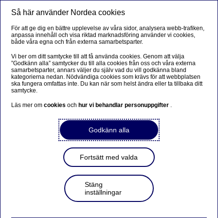
Så här använder Nordea cookies
Meny
Sök
Logga in
För att ge dig en bättre upplevelse av våra sidor, analysera webb-trafiken,
anpassa innehåll och visa riktad marknadsföring använder vi cookies,
både våra egna och från externa samarbetsparter.
Vi ber om ditt samtycke till att få använda cookies. Genom att välja
”Godkänn alla” samtycker du till alla cookies från oss och våra externa
Öppna SparaSmart
samarbetsparter, annars väljer du själv vad du vill godkänna bland
kategorierna nedan. Nödvändiga cookies som krävs för att webbplatsen
ska fungera omfattas inte. Du kan när som helst ändra eller ta tillbaka ditt
samtycke.
Läs mer om
cookies
och
hur vi behandlar personuppgifter
.
Börja spara i SparaSmart
Godkänn alla
Spara långsiktigt med SparaSmart.
Fortsätt med valda
Öppna SparaSmart
Stäng
inställningar
Börja pensionsspara