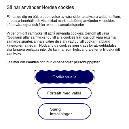
Så här använder Nordea cookies
Meny
Sök
Logga in
För att ge dig en bättre upplevelse av våra sidor, analysera webb-trafiken,
anpassa innehåll och visa riktad marknadsföring använder vi cookies,
Börshandlade placeringar
både våra egna och från externa samarbetsparter.
Vi ber om ditt samtycke till att få använda cookies. Genom att välja
”Godkänn alla” samtycker du till alla cookies från oss och våra externa
samarbetsparter, annars väljer du själv vad du vill godkänna bland
Instrument details
kategorierna nedan. Nödvändiga cookies som krävs för att webbplatsen
ska fungera omfattas inte. Du kan när som helst ändra eller ta tillbaka ditt
samtycke.
Läs mer om
cookies
och
hur vi behandlar personuppgifter
.
Godkänn alla
Disclaimer
The information on this page and the linked pages is
Fortsätt med valda
delayed and indicative. Sometimes misprints or other
errors occur. Accordingly, Nordea reserves the right
Stäng
to change the information on the page without notice.
inställningar