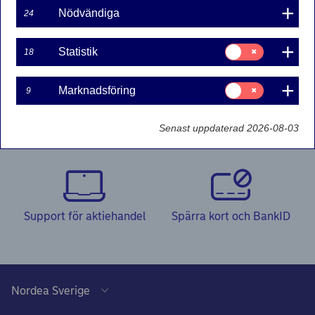
Nödvändiga
24
Dela
Samtycke
Statistik
18
för:
Statistik
Samtycke
Marknadsföring
9
för:
Marknadsföring
Kontakta oss
Senast uppdaterad 2026-08-03
Support för aktiehandel
Spärra kort och BankID