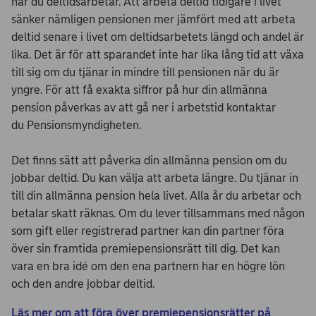
när du deltidsarbetar. Att arbeta deltid tidigare i livet
sänker nämligen pensionen mer jämfört med att arbeta
deltid senare i livet om deltidsarbetets längd och andel är
lika. Det är för att sparandet inte har lika lång tid att växa
till sig om du tjänar in mindre till pensionen när du är
yngre. För att få exakta siffror på hur din allmänna
pension påverkas av att gå ner i arbetstid kontaktar
du Pensionsmyndigheten.
Det finns sätt att påverka din allmänna pension om du
jobbar deltid. Du kan välja att arbeta längre. Du tjänar in
till din allmänna pension hela livet. Alla år du arbetar och
betalar skatt räknas. Om du lever tillsammans med någon
som gift eller registrerad partner kan din partner föra
över sin framtida premiepensionsrätt till dig. Det kan
vara en bra idé om den ena partnern har en högre lön
och den andre jobbar deltid.
Läs mer om att föra över premiepensionsrätter på