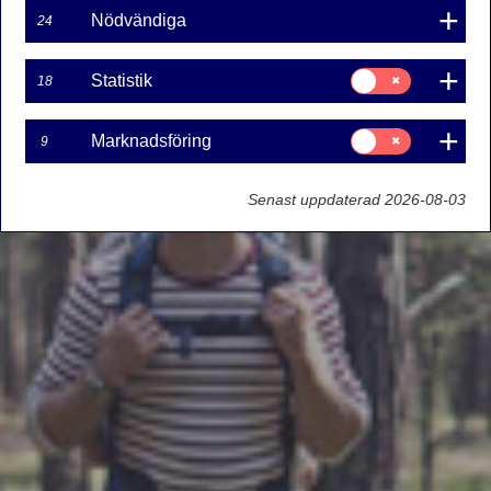
Nödvändiga
24
Samtycke
Statistik
18
för:
Statistik
Samtycke
Marknadsföring
9
för:
Marknadsföring
Senast uppdaterad 2026-08-03