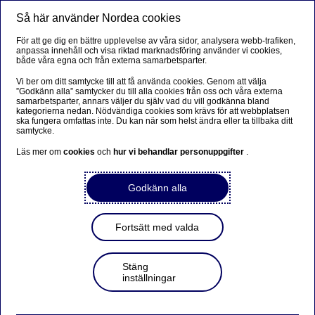
Så här använder Nordea cookies
Meny
Sök
Logga in
För att ge dig en bättre upplevelse av våra sidor, analysera webb-trafiken,
anpassa innehåll och visa riktad marknadsföring använder vi cookies,
både våra egna och från externa samarbetsparter.
Vi ber om ditt samtycke till att få använda cookies. Genom att välja
”Godkänn alla” samtycker du till alla cookies från oss och våra externa
samarbetsparter, annars väljer du själv vad du vill godkänna bland
kategorierna nedan. Nödvändiga cookies som krävs för att webbplatsen
ska fungera omfattas inte. Du kan när som helst ändra eller ta tillbaka ditt
samtycke.
Läs mer om
cookies
och
hur vi behandlar personuppgifter
.
Godkänn alla
Fortsätt med valda
Stäng
inställningar