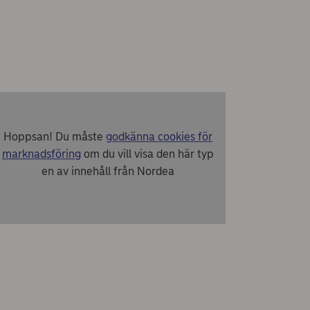
Hoppsan! Du måste
godkänna cookies för
marknadsföring
om du vill visa den här typ
en av innehåll från Nordea