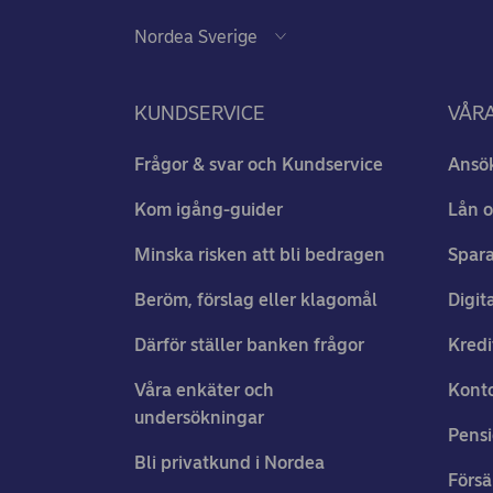
KUNDSERVICE
VÅRA
Frågor & svar och Kundservice
Ansö
Kom igång-guider
Lån o
Minska risken att bli bedragen
Spara
Beröm, förslag eller klagomål
Digit
Därför ställer banken frågor
Kredi
Våra enkäter och
Konto
undersökningar
Pens
Bli privatkund i Nordea
Försä