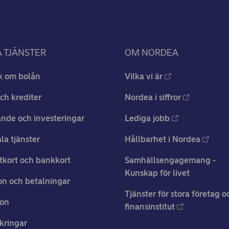
 TJÄNSTER
OM NORDEA
k om bolån
Vilka vi är
ch krediter
Nordea i siffror
nde och investeringar
Lediga jobb
ala tjänster
Hållbarhet i Nordea
tkort och bankkort
Samhällsengagemang -
Kunskap för livet
n och betalningar
Tjänster för stora företag o
ion
finansinstitut
kringar