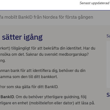
Nordea Bilportal
Senast uppdaterad
eBeställningar
fa mobilt BankID från Nordea för första gången
AutoFX Hedging
Nordea Finans internettjänst
 sätter igång
S
Nordea Swish företagsverktyg
örkort) tillgängligt för att bekräfta din identitet. Har du
First Card Login
ansöka om det. Saknar du svenskt medborgarskap?
ång.
Självserviceportalen
nnan bank för att identifiera dig, behöver du din
Nordea Node
 samma som den till ditt bankkort.
ror som ska gälla för ditt BankID.
S
t BankID
. Om du behöver ytterligare guidning, följ
rligare en enhet (mobiltelefon eller dator) att läsa på.