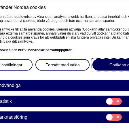
vänder Nordea cookies
Privat
F
 en bättre upplevelse av våra sidor, analysera webb-trafiken, anpassa innehåll och v
g använder vi cookies, både våra egna och från externa samarbetsparter.
Ditt liv
Våra tjänster
Kun
 samtycke till att få använda cookies. Genom att välja ”Godkänn alla” samtycker du ti
våra externa samarbetsparter, annars väljer du själv vad du vill godkänna bland kat
diga cookies som krävs för att webbplatsen ska fungera omfattas inte. Du kan när
tillbaka ditt samtycke.
FÖRETAG
L
ookies
och
hur vi behandlar personuppgifter
.
kID från
Corporate Netbank
inställningar
Fortsätt med valda
Godkänn a
 gången
Nordea Corporate
L
Våra sidor – kundinformation
ödvändiga
ör första gången, behöver
 använda ett giltigt
Företagets Dokument/Signera digitalt
Samtycke
a dig. Det är också bra att
atistik
för:
GiroLink
l!
Statistik
Samtycke
arknadsföring
Nordea Bokföring
för:
Marknadsförin