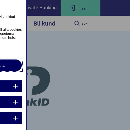
öretag
Private Banking
Logga in
isa riktad
dservice
Bli kund
Sök
LOGGA IN
Stäng
ll alla cookies
egorierna
 som helst
ogga in som privatkund
Logga in i nätbanken
lla
ogga in som företagskund
Nordea Business
g