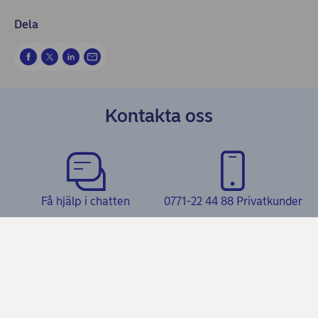
Dela
Kontakta oss
Få hjälp i chatten
0771-22 44 88 Privatkunder
0771-350 360, vardagar 8-18,
helger 10-17