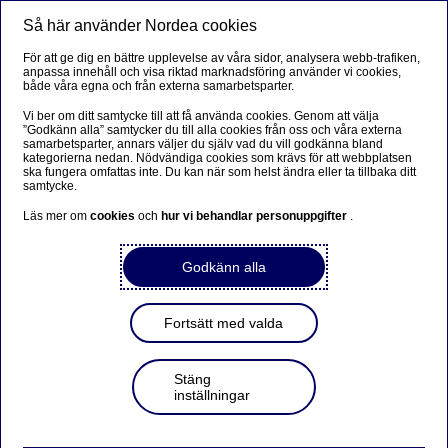
Så här använder Nordea cookies
Meny
Sök
Logga in
För att ge dig en bättre upplevelse av våra sidor, analysera webb-trafiken,
anpassa innehåll och visa riktad marknadsföring använder vi cookies,
både våra egna och från externa samarbetsparter.
Vi ber om ditt samtycke till att få använda cookies. Genom att välja
”Godkänn alla” samtycker du till alla cookies från oss och våra externa
samarbetsparter, annars väljer du själv vad du vill godkänna bland
kategorierna nedan. Nödvändiga cookies som krävs för att webbplatsen
ska fungera omfattas inte. Du kan när som helst ändra eller ta tillbaka ditt
samtycke.
Läs mer om
cookies
och
hur vi behandlar personuppgifter
.
Godkänn alla
Fortsätt med valda
Stäng
inställningar