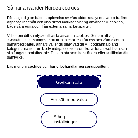
Så här använder Nordea cookies
Meny
Sök
Logga in
För att ge dig en bättre upplevelse av våra sidor, analysera webb-trafiken,
anpassa innehåll och visa riktad marknadsföring använder vi cookies,
Frågor och svar om
både våra egna och från externa samarbetsparter.
utbetalningskort
Vi ber om ditt samtycke till att få använda cookies. Genom att välja
”Godkänn alla” samtycker du till alla cookies från oss och våra externa
samarbetsparter, annars väljer du själv vad du vill godkänna bland
kategorierna nedan. Nödvändiga cookies som krävs för att webbplatsen
Ett utbetalningskort kallas även utbetalningsavi eller
ska fungera omfattas inte. Du kan när som helst ändra eller ta tillbaka ditt
värdeavi och är en utbetalning som skickas på uppdrag
samtycke.
av ett företag. Här finns svar på vanliga frågor om
Läs mer om
cookies
och
hur vi behandlar personuppgifter
.
utbetalningskort.
Godkänn alla
Privat
Fortsätt med valda
Utbetalningskort
Stäng
inställningar
Jag är Nordeakund och har fått ett utbetalningskort