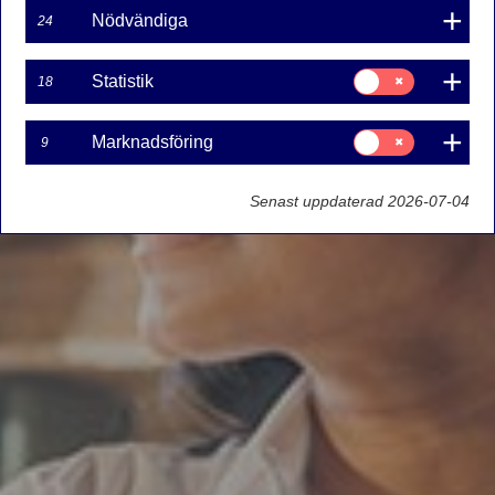
Nödvändiga
24
Samtycke
Statistik
18
för:
Statistik
Samtycke
Marknadsföring
9
för:
Marknadsföring
Senast uppdaterad 2026-07-04