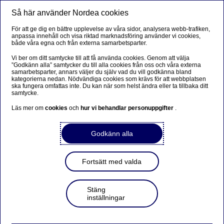
Så här använder Nordea cookies
Meny
Sök
Logga in
För att ge dig en bättre upplevelse av våra sidor, analysera webb-trafiken,
anpassa innehåll och visa riktad marknadsföring använder vi cookies,
både våra egna och från externa samarbetsparter.
Vi ber om ditt samtycke till att få använda cookies. Genom att välja
”Godkänn alla” samtycker du till alla cookies från oss och våra externa
samarbetsparter, annars väljer du själv vad du vill godkänna bland
kategorierna nedan. Nödvändiga cookies som krävs för att webbplatsen
ska fungera omfattas inte. Du kan när som helst ändra eller ta tillbaka ditt
samtycke.
Läs mer om
cookies
och
hur vi behandlar personuppgifter
.
Godkänn alla
Fortsätt med valda
Stäng
inställningar