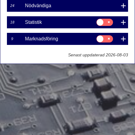
Nödvändiga
24
Samtycke
Statistik
18
för:
Statistik
Samtycke
Marknadsföring
9
för:
Marknadsföring
Senast uppdaterad 2026-08-03