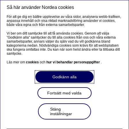
Så här använder Nordea cookies
Meny
Sök
Logga in
För att ge dig en bättre upplevelse av våra sidor, analysera webb-trafiken,
anpassa innehåll och visa riktad marknadsföring använder vi cookies,
både våra egna och från externa samarbetsparter.
Vi ber om ditt samtycke till att få använda cookies. Genom att välja
”Godkänn alla” samtycker du till alla cookies från oss och våra externa
samarbetsparter, annars väljer du själv vad du vill godkänna bland
kategorierna nedan. Nödvändiga cookies som krävs för att webbplatsen
ska fungera omfattas inte. Du kan när som helst ändra eller ta tillbaka ditt
samtycke.
Läs mer om
cookies
och
hur vi behandlar personuppgifter
.
Godkänn alla
Fortsätt med valda
Stäng
inställningar