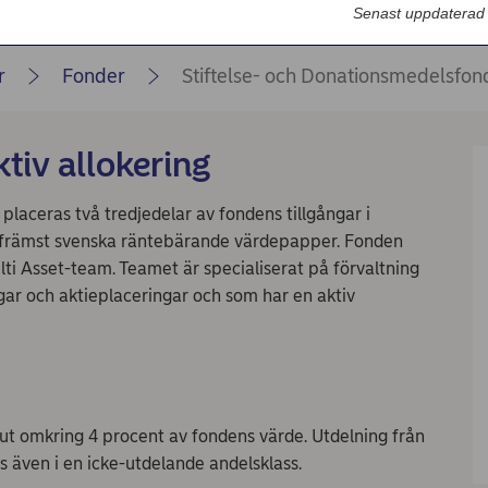
Nordea Bilportal
Senast uppdaterad
eBeställningar
r
Fonder
Stiftelse- och Donationsmedelsfon
AutoFX Hedging
Nordea Finans internettjänst
ktiv allokering
Nordea Swish företagsverktyg
laceras två tredjedelar av fondens tillgångar i
First Card Login
 i främst svenska räntebärande värdepapper. Fonden
i Asset-team. Teamet är specialiserat på förvaltning
Självserviceportalen
ar och aktieplaceringar och som har en aktiv
Nordea Node
 ut omkring 4 procent av fondens värde. Utdelning från
s även i en icke-utdelande andelsklass.