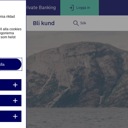
öretag
Private Banking
Logga in
isa riktad
dservice
Bli kund
Sök
LOGGA IN
Stäng
ll alla cookies
egorierna
 som helst
ogga in som privatkund
Logga in i nätbanken
lla
ogga in som företagskund
Nordea Business
g