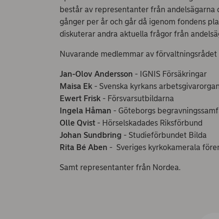
består av representanter från andelsägarna
gånger per år och går då igenom fondens plac
diskuterar andra aktuella frågor från andelsä
Nuvarande medlemmar av förvaltningsrådet 
Jan-Olov Andersson
- IGNIS Försäkringar
Maisa Ek
- Svenska kyrkans arbetsgivarorgan
Ewert Frisk
- Försvarsutbildarna
Ingela Håman
- Göteborgs begravningssamfä
Olle Qvist
- Hörselskadades Riksförbund
Johan Sundbring
- Studieförbundet Bilda
Rita Bé Aben
- Sveriges kyrkokamerala före
Samt representanter från Nordea.