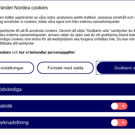
vänder Nordea cookies
Privat
F
 en bättre upplevelse av våra sidor, analysera webb-trafiken, anpassa innehåll och v
g använder vi cookies, både våra egna och från externa samarbetsparter.
Ditt liv
Våra tjänster
Kun
 samtycke till att få använda cookies. Genom att välja ”Godkänn alla” samtycker du ti
våra externa samarbetsparter, annars väljer du själv vad du vill godkänna bland kat
diga cookies som krävs för att webbplatsen ska fungera omfattas inte. Du kan när
tillbaka ditt samtycke.
FÖRETAG
L
ookies
och
hur vi behandlar personuppgifter
.
 och
Corporate Netbank
inställningar
Fortsätt med valda
Godkänn a
fond
Nordea Corporate
L
Våra sidor – kundinformation
ödvändiga
riktar sig mot till exempel
å både aktie- och
Företagets Dokument/Signera digitalt
Samtycke
hov av direktavkastning i
atistik
för:
GiroLink
Statistik
Samtycke
arknadsföring
Nordea Bokföring
för:
Marknadsförin