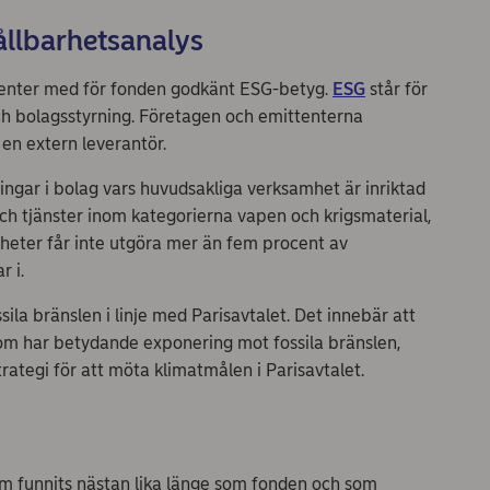
hållbarhetsanalys
ttenter med för fonden godkänt ESG-betyg.
ESG
står för
 och bolagsstyrning. Företagen och emittenterna
en extern leverantör.
ngar i bolag vars huvudsakliga verksamhet är inriktad
och tjänster inom kategorierna vapen och krigsmaterial,
heter får inte utgöra mer än fem procent av
r i.
ila bränslen i linje med Parisavtalet. Det innebär att
som har betydande exponering mot fossila bränslen,
trategi för att möta klimatmålen i Parisavtalet.
som funnits nästan lika länge som fonden och som