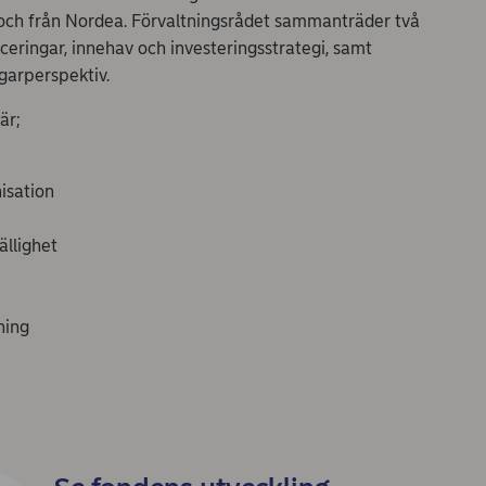
 och från Nordea. Förvaltningsrådet sammanträder två
eringar, innehav och investeringsstrategi, samt
garperspektiv.
är;
isation
llighet
ning