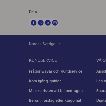
Dela
KUNDSERVICE
VÅRA
Frågor & svar och Kundservice
Ansö
Kom igång-guider
Lån o
Minska risken att bli bedragen
Spara
Beröm, förslag eller klagomål
Digit