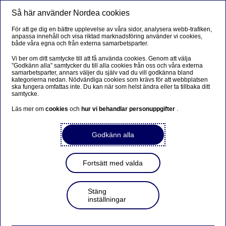
Så här använder Nordea cookies
Meny
Sök
Logga in
För att ge dig en bättre upplevelse av våra sidor, analysera webb-trafiken,
anpassa innehåll och visa riktad marknadsföring använder vi cookies,
både våra egna och från externa samarbetsparter.
Vi ber om ditt samtycke till att få använda cookies. Genom att välja
”Godkänn alla” samtycker du till alla cookies från oss och våra externa
samarbetsparter, annars väljer du själv vad du vill godkänna bland
kategorierna nedan. Nödvändiga cookies som krävs för att webbplatsen
ska fungera omfattas inte. Du kan när som helst ändra eller ta tillbaka ditt
samtycke.
Läs mer om
cookies
och
hur vi behandlar personuppgifter
.
Godkänn alla
Fortsätt med valda
Stäng
inställningar