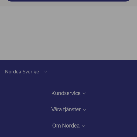
Kundservice
Frågor & svar och Kundservice
Våra tjänster
Kom igång-guider
Ansök om bolån
Om Nordea
Minska risken att bli bedragen
Lån och krediter