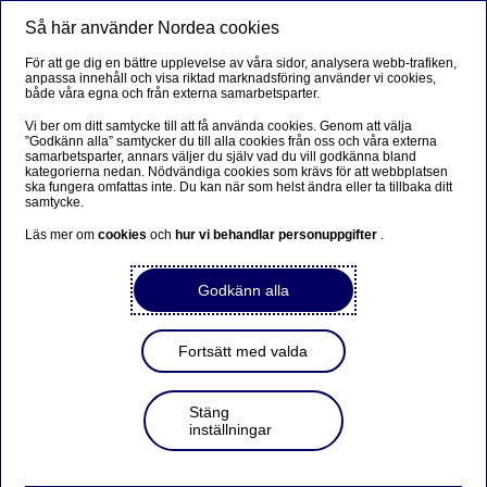
Så här använder Nordea cookies
Meny
Sök
Logga in
För att ge dig en bättre upplevelse av våra sidor, analysera webb-trafiken,
anpassa innehåll och visa riktad marknadsföring använder vi cookies,
både våra egna och från externa samarbetsparter.
Vi ber om ditt samtycke till att få använda cookies. Genom att välja
”Godkänn alla” samtycker du till alla cookies från oss och våra externa
Nordea och LB-hus
samarbetsparter, annars väljer du själv vad du vill godkänna bland
kategorierna nedan. Nödvändiga cookies som krävs för att webbplatsen
ska fungera omfattas inte. Du kan när som helst ändra eller ta tillbaka ditt
samtycke.
Läs mer om
cookies
och
hur vi behandlar personuppgifter
.
Bli kontaktad av en rådgivare
Godkänn alla
Fält markerade med en asterisk (*) är obligatoriska att
fylla i.
Fortsätt med valda
Namn
*
Stäng
inställningar