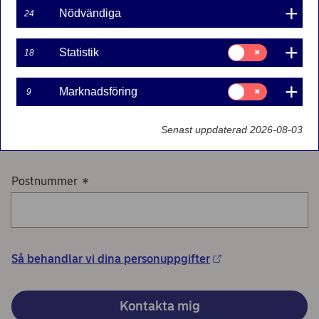
Nödvändiga
24
Telefonnummer
*
Samtycke
Statistik
18
för:
Statistik
Samtycke
Marknadsföring
9
för:
E-postadress
*
Marknadsföring
Senast uppdaterad 2026-08-03
Postnummer
*
Så behandlar vi dina personuppgifter
Kontakta mig