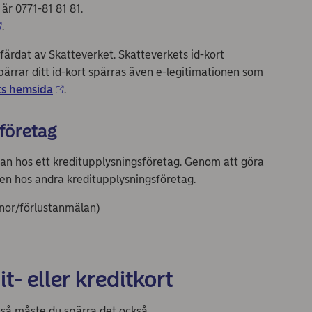
 är 0771-81 81 81.
.
färdat av Skatteverket. Skatteverkets id-kort
pärrar ditt id-kort spärras även e-legitimationen som
ts hemsida
.
företag
älan hos ett kreditupplysningsföretag. Genom att göra
ven hos andra kreditupplysningsföretag.
nor/förlustanmälan)
t- eller kreditkort
t så måste du spärra det också.