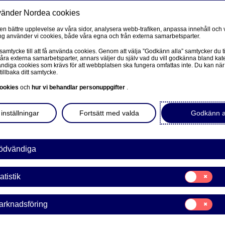
vänder Nordea cookies
Privat
F
 en bättre upplevelse av våra sidor, analysera webb-trafiken, anpassa innehåll och v
g använder vi cookies, både våra egna och från externa samarbetsparter.
Ditt liv
Våra tjänster
Kun
 samtycke till att få använda cookies. Genom att välja ”Godkänn alla” samtycker du ti
våra externa samarbetsparter, annars väljer du själv vad du vill godkänna bland kat
diga cookies som krävs för att webbplatsen ska fungera omfattas inte. Du kan när
tillbaka ditt samtycke.
FÖRETAG
L
ookies
och
hur vi behandlar personuppgifter
.
rkort eller
Corporate Netbank
inställningar
Fortsätt med valda
Godkänn a
Nordea Corporate
L
Våra sidor – kundinformation
ödvändiga
u polisanmäla det. Du
et så att ingen annan kan
Företagets Dokument/Signera digitalt
Samtycke
färdat id-kortet. Läs mer
atistik
för:
GiroLink
Statistik
Samtycke
arknadsföring
Nordea Bokföring
för:
Marknadsförin