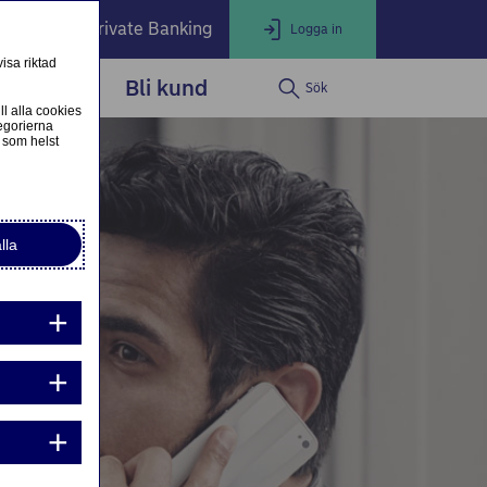
öretag
Private Banking
Logga in
isa riktad
dservice
Bli kund
Sök
LOGGA IN
Stäng
ll alla cookies
egorierna
 som helst
ogga in som privatkund
Logga in i nätbanken
lla
ogga in som företagskund
Nordea Business
g