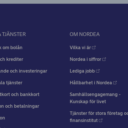
 TJÄNSTER
OM NORDEA
k om bolån
Vilka vi är
ch krediter
Nordea i siffror
nde och investeringar
Lediga jobb
ala tjänster
Hållbarhet i Nordea
tkort och bankkort
Samhällsengagemang -
Kunskap för livet
n och betalningar
Tjänster för stora företag o
ion
finansinstitut