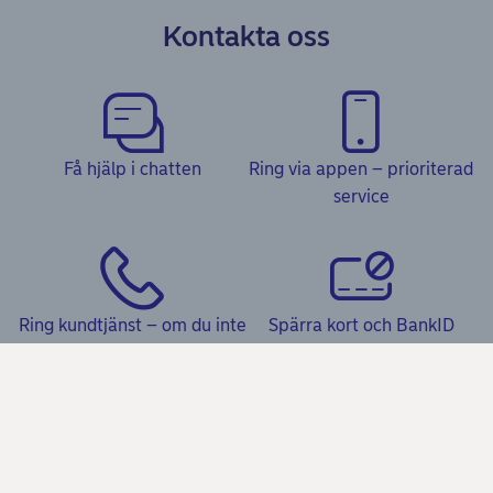
Kontakta oss
Få hjälp i chatten
Ring via appen – prioriterad
service
Ring kundtjänst – om du inte
Spärra kort och BankID
har appen