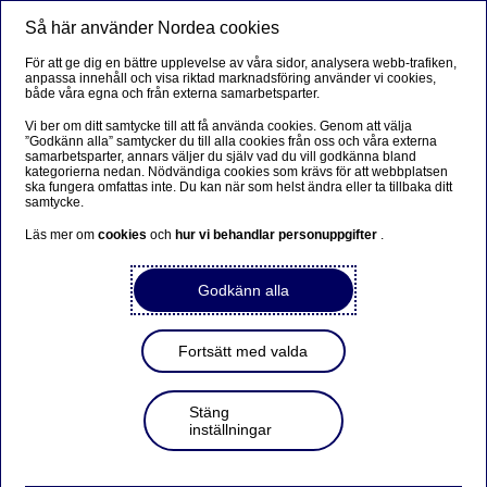
Så här använder Nordea cookies
Meny
Sök
Logga in
För att ge dig en bättre upplevelse av våra sidor, analysera webb-trafiken,
anpassa innehåll och visa riktad marknadsföring använder vi cookies,
både våra egna och från externa samarbetsparter.
Vi ber om ditt samtycke till att få använda cookies. Genom att välja
”Godkänn alla” samtycker du till alla cookies från oss och våra externa
samarbetsparter, annars väljer du själv vad du vill godkänna bland
kategorierna nedan. Nödvändiga cookies som krävs för att webbplatsen
ska fungera omfattas inte. Du kan när som helst ändra eller ta tillbaka ditt
samtycke.
Läs mer om
cookies
och
hur vi behandlar personuppgifter
.
Godkänn alla
Fortsätt med valda
Stäng
inställningar