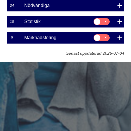
Nödvändiga
24
Samtycke
Statistik
18
för:
Statistik
Samtycke
Marknadsföring
9
för:
Marknadsföring
Senast uppdaterad 2026-07-04