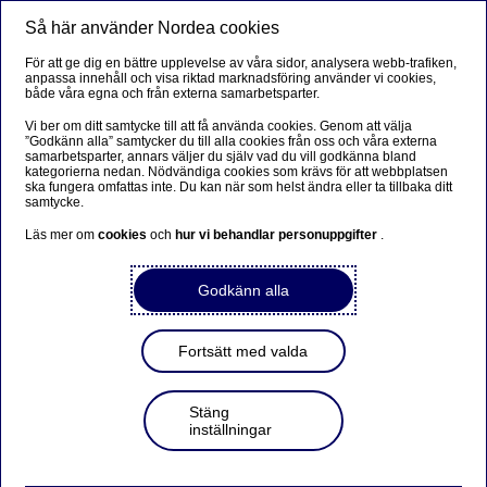
Så här använder Nordea cookies
Meny
Sök
Logga in
För att ge dig en bättre upplevelse av våra sidor, analysera webb-trafiken,
anpassa innehåll och visa riktad marknadsföring använder vi cookies,
Privat
både våra egna och från externa samarbetsparter.
Vi ber om ditt samtycke till att få använda cookies. Genom att välja
”Godkänn alla” samtycker du till alla cookies från oss och våra externa
samarbetsparter, annars väljer du själv vad du vill godkänna bland
Frågor och svar Nordea Debit
kategorierna nedan. Nödvändiga cookies som krävs för att webbplatsen
ska fungera omfattas inte. Du kan när som helst ändra eller ta tillbaka ditt
Ung
samtycke.
Läs mer om
cookies
och
hur vi behandlar personuppgifter
.
Kortköp, beloppsgränser och inställningar
Godkänn alla
Betala utomlands
Pinkod
Fortsätt med valda
Nytt, avsluta och spärra kort
Stäng
inställningar
Kortköp, beloppsgränser och