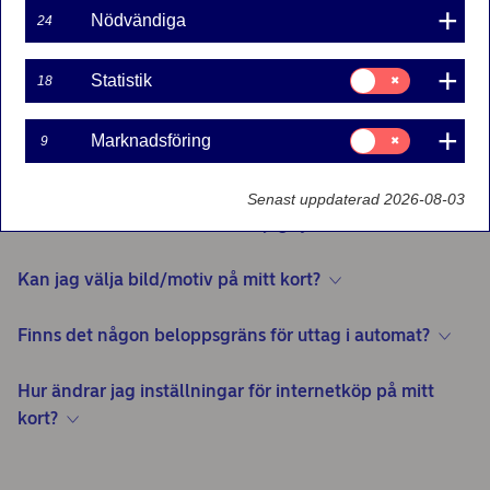
inställningar
Nödvändiga
24
Kan föräldrar ändra beloppsgränserna för omyndiga
Samtycke
Statistik
18
barn?
för:
Statistik
Samtycke
Vilka beloppsgränser gäller för omyndigt barn vid köp
Marknadsföring
9
för:
och uttag?
Marknadsföring
Senast uppdaterad 2026-08-03
Vad händer med mitt kort när jag fyller 16 år?
Kan jag välja bild/motiv på mitt kort?
Finns det någon beloppsgräns för uttag i automat?
Hur ändrar jag inställningar för internetköp på mitt
kort?