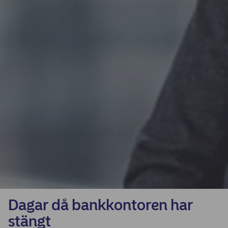
Dagar då bankkontoren har
stängt