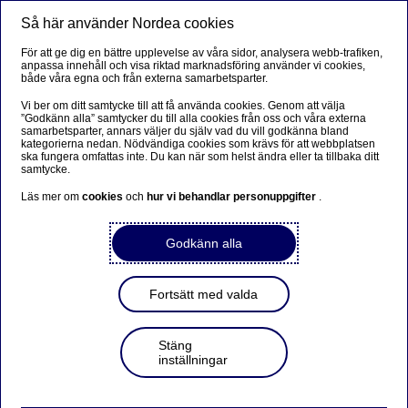
Så här använder Nordea cookies
Meny
Sök
Logga in
För att ge dig en bättre upplevelse av våra sidor, analysera webb-trafiken,
anpassa innehåll och visa riktad marknadsföring använder vi cookies,
både våra egna och från externa samarbetsparter.
Vi ber om ditt samtycke till att få använda cookies. Genom att välja
”Godkänn alla” samtycker du till alla cookies från oss och våra externa
samarbetsparter, annars väljer du själv vad du vill godkänna bland
kategorierna nedan. Nödvändiga cookies som krävs för att webbplatsen
ska fungera omfattas inte. Du kan när som helst ändra eller ta tillbaka ditt
samtycke.
Läs mer om
cookies
och
hur vi behandlar personuppgifter
.
Godkänn alla
Fortsätt med valda
Stäng
inställningar