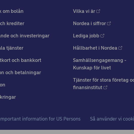
k om bolån
Vilka vi är
ch krediter
Nordea i siffror
nde och investeringar
Lediga jobb
ala tjänster
Hållbarhet i Nordea
tkort och bankkort
Samhällsengagemang -
Kunskap för livet
n och betalningar
Tjänster för stora företag o
ion
finansinstitut
kringar
Important information for US Persons
Så använder vi cook