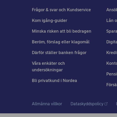
Frågor & svar och Kundservice
Ansö
Kom igång-guider
Lån o
Minska risken att bli bedragen
Spara
Beröm, förslag eller klagomål
Digit
Därför ställer banken frågor
Kredi
Våra enkäter och
Konto
undersökningar
Pens
Bli privatkund i Nordea
Försä
Allmänna villkor
Dataskyddspolicy