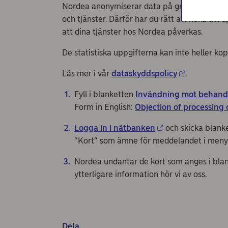
Nordea anonymiserar data på grundval av Nor
och tjänster. Därför har du rätt att neka att 
att dina tjänster hos Nordea påverkas.
De statistiska uppgifterna kan inte heller kopp
Läs mer i vår
dataskyddspolicy
.
Fyll i blanketten
Invändning mot behandl
Form in English:
Objection of processing 
Logga in i nätbanken
och skicka blank
”Kort” som ämne för meddelandet i meny
Nordea undantar de kort som anges i blan
ytterligare information hör vi av oss.
Dela