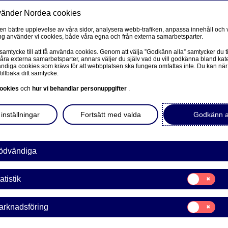
vänder Nordea cookies
Privat
F
 en bättre upplevelse av våra sidor, analysera webb-trafiken, anpassa innehåll och v
g använder vi cookies, både våra egna och från externa samarbetsparter.
Ditt liv
Våra tjänster
Kun
 samtycke till att få använda cookies. Genom att välja ”Godkänn alla” samtycker du ti
våra externa samarbetsparter, annars väljer du själv vad du vill godkänna bland kat
diga cookies som krävs för att webbplatsen ska fungera omfattas inte. Du kan när
tillbaka ditt samtycke.
FÖRETAG
L
ookies
och
hur vi behandlar personuppgifter
.
Corporate Netbank
tköp
inställningar
Fortsätt med valda
Godkänn a
Nordea Corporate
L
Våra sidor – kundinformation
ödvändiga
äller detta inte dig.
Företagets Dokument/Signera digitalt
Samtycke
atistik
för:
änster, anonymiserar Nordea ekonomisk och
GiroLink
Statistik
ik. Som också kan delas med allmänheten och privata
Samtycke
arknadsföring
Nordea Bokföring
för:
Marknadsförin