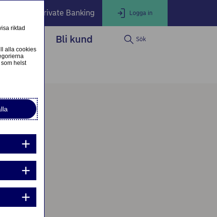
öretag
Private Banking
Logga in
isa riktad
dservice
Bli kund
Sök
LOGGA IN
Stäng
ll alla cookies
egorierna
 som helst
ogga in som privatkund
Logga in i nätbanken
lla
ogga in som företagskund
Nordea Business
g