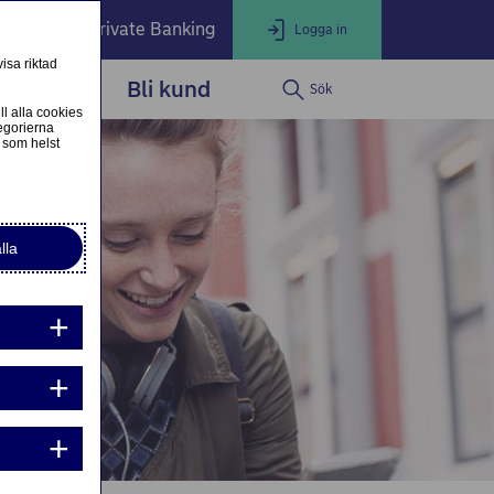
öretag
Private Banking
Logga in
isa riktad
dservice
Bli kund
Sök
LOGGA IN
Stäng
ll alla cookies
egorierna
 som helst
ogga in som privatkund
Logga in i nätbanken
lla
ogga in som företagskund
Nordea Business
g