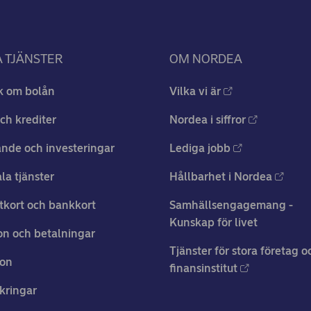
 TJÄNSTER
OM NORDEA
k om bolån
Vilka vi är
ch krediter
Nordea i siffror
nde och investeringar
Lediga jobb
ala tjänster
Hållbarhet i Nordea
tkort och bankkort
Samhällsengagemang -
Kunskap för livet
n och betalningar
Tjänster för stora företag o
ion
finansinstitut
kringar