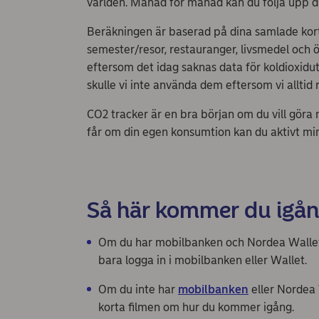
världen. Månad för månad kan du följa upp d
Beräkningen är baserad på dina samlade kortk
semester/resor, restauranger, livsmedel och ö
eftersom det idag saknas data för koldioxid
skulle vi inte använda dem eftersom vi alltid 
CO2 tracker är en bra början om du vill göra n
får om din egen konsumtion kan du aktivt min
Så här kommer du igån
Om du har mobilbanken och Nordea Wallet ä
bara logga in i mobilbanken eller Wallet.
Om du inte har
mobilbanken
eller
Nordea 
korta filmen om hur du kommer igång.