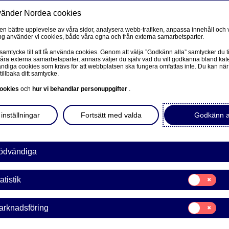
vänder Nordea cookies
Privat
F
 en bättre upplevelse av våra sidor, analysera webb-trafiken, anpassa innehåll och v
g använder vi cookies, både våra egna och från externa samarbetsparter.
Ditt liv
Våra tjänster
Kun
 samtycke till att få använda cookies. Genom att välja ”Godkänn alla” samtycker du ti
våra externa samarbetsparter, annars väljer du själv vad du vill godkänna bland kat
diga cookies som krävs för att webbplatsen ska fungera omfattas inte. Du kan när
tillbaka ditt samtycke.
FÖRETAG
L
ookies
och
hur vi behandlar personuppgifter
.
 en mer
Corporate Netbank
inställningar
Fortsätt med valda
Godkänn a
Nordea Corporate
L
Våra sidor – kundinformation
ödvändiga
ar? Vet du hur du kan
Företagets Dokument/Signera digitalt
Samtycke
atistik
för:
GiroLink
Statistik
Samtycke
arknadsföring
Nordea Bokföring
för:
Marknadsförin