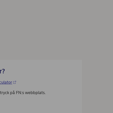
r?
culator
vtryck på FN:s webbplats.