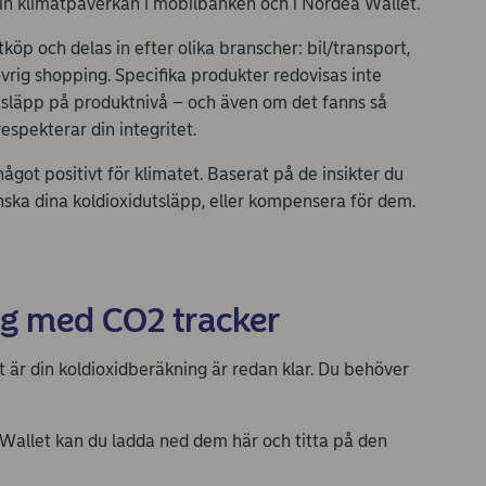
in klimatpåverkan i mobilbanken och i Nordea Wallet.
öp och delas in efter olika branscher: bil/transport,
vrig shopping. Specifika produkter redovisas inte
utsläpp på produktnivå – och även om det fanns så
respekterar din integritet.
ågot positivt för klimatet. Baserat på de insikter du
ska dina koldioxidutsläpp, eller kompensera för dem.
g med CO2 tracker
r din koldioxidberäkning är redan klar. Du behöver
Wallet
kan du ladda ned dem här och titta på den