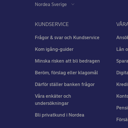
KUNDSERVICE
VÅRA
Frågor & svar och Kundservice
Ansö
Kom igång-guider
Lån o
Minska risken att bli bedragen
Spara
Beröm, förslag eller klagomål
Digit
Därför ställer banken frågor
Kredi
Våra enkäter och
Konto
undersökningar
Pens
Bli privatkund i Nordea
Försä