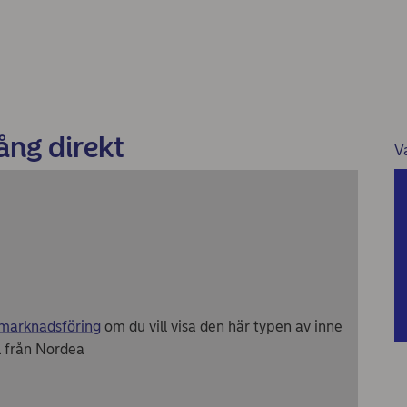
ång direkt
V
 marknadsföring
om du vill visa den här typen av inne
l från Nordea