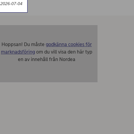
 2026-07-04
Hoppsan! Du måste
godkänna cookies för
marknadsföring
om du vill visa den här typ
en av innehåll från Nordea