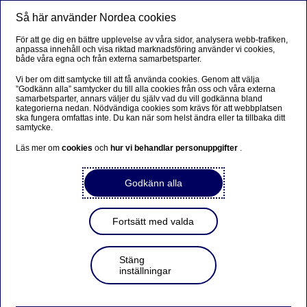
Så här använder Nordea cookies
Meny
Sök
Logga in
För att ge dig en bättre upplevelse av våra sidor, analysera webb-trafiken,
anpassa innehåll och visa riktad marknadsföring använder vi cookies,
både våra egna och från externa samarbetsparter.
Vi ber om ditt samtycke till att få använda cookies. Genom att välja
”Godkänn alla” samtycker du till alla cookies från oss och våra externa
samarbetsparter, annars väljer du själv vad du vill godkänna bland
kategorierna nedan. Nödvändiga cookies som krävs för att webbplatsen
ska fungera omfattas inte. Du kan när som helst ändra eller ta tillbaka ditt
samtycke.
Läs mer om
cookies
och
hur vi behandlar personuppgifter
.
Godkänn alla
Fortsätt med valda
Stäng
inställningar
Välkommen till BytaPension