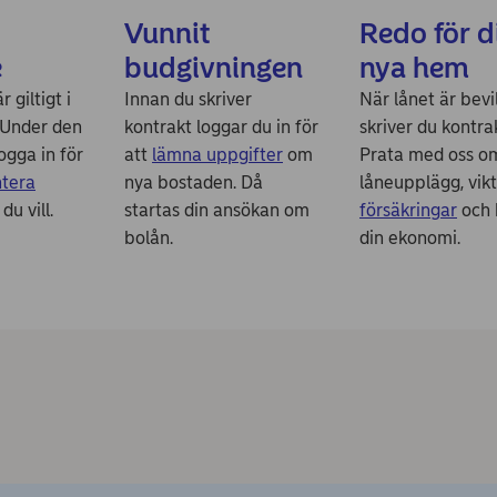
Vunnit
Redo för d
e
budgivningen
nya hem
r giltigt i
Innan du skriver
När lånet är bevi
 Under den
kontrakt loggar du in för
skriver du kontra
ogga in för
att
lämna uppgifter
om
Prata med oss o
ntera
nya bostaden. Då
låneupplägg, vik
 du vill.
startas din ansökan om
försäkringar
och 
bolån.
din ekonomi.