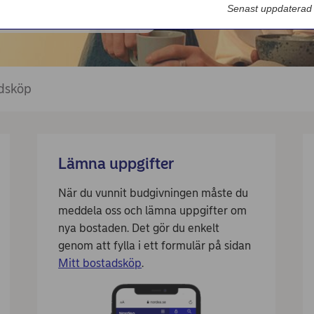
Nordea Bilportal
Senast uppdaterad
eBeställningar
AutoFX Hedging
dsköp
Nordea Finans internettjänst
Nordea Swish företagsverktyg
First Card Login
Lämna uppgifter
Självserviceportalen
När du vunnit budgivningen måste du
Nordea Node
meddela oss och lämna uppgifter om
nya bostaden. Det gör du enkelt
genom att fylla i ett formulär på sidan
Mitt bostadsköp
.