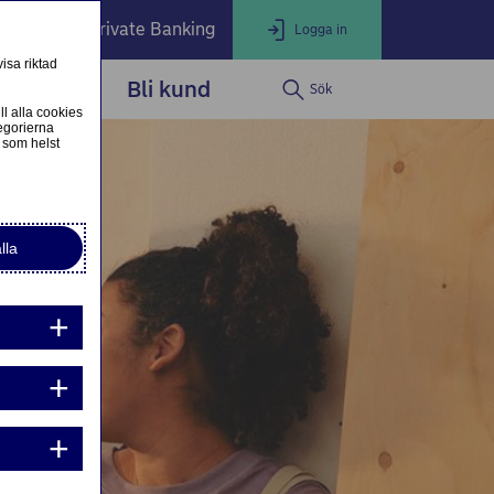
öretag
Private Banking
Logga in
isa riktad
dservice
Bli kund
Sök
LOGGA IN
Stäng
ll alla cookies
egorierna
 som helst
ogga in som privatkund
Logga in i nätbanken
lla
ogga in som företagskund
Nordea Business
g