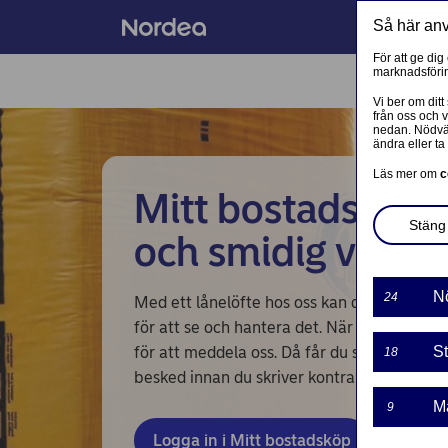
Så här an
För att ge dig
marknadsförin
FLER TJÄNSTER
Vi ber om ditt
från oss och 
nedan. Nödvän
ändra eller ta 
PRIVAT
Läs mer om
c
Mitt bostadsköp –
Mobilt BankID
Stäng 
och smidig väg til
Avtal och meddelanden
Mina sidor – kundinformation
N
24
Med ett lånelöfte hos oss kan du när du vill
för att se och hantera det. När du hittat di
Mitt bostadsköp
för att meddela oss. Då får du snabbt och smi
St
18
Hantera bolåneärende
besked innan du skriver kontrakt.
M
9
Vår sparrobot Nora
Logga in i Mitt bostadsköp