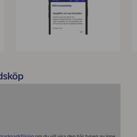
adsköp
 marknadsföring
om du vill visa den här typen av inne