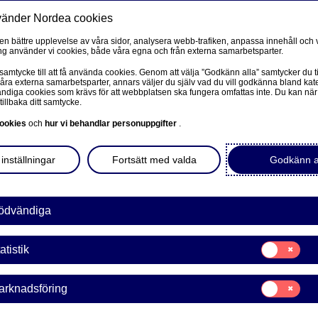
vänder Nordea cookies
Privat
F
 en bättre upplevelse av våra sidor, analysera webb-trafiken, anpassa innehåll och v
g använder vi cookies, både våra egna och från externa samarbetsparter.
Ditt liv
Våra tjänster
Kun
 samtycke till att få använda cookies. Genom att välja ”Godkänn alla” samtycker du ti
våra externa samarbetsparter, annars väljer du själv vad du vill godkänna bland kat
diga cookies som krävs för att webbplatsen ska fungera omfattas inte. Du kan när
tillbaka ditt samtycke.
FÖRETAG
L
ookies
och
hur vi behandlar personuppgifter
.
 digital
Corporate Netbank
inställningar
Fortsätt med valda
Godkänn a
l bolån
Nordea Corporate
L
Våra sidor – kundinformation
ödvändiga
 logga in i Mitt bostadsköp
tt nya hem loggar du in här
Företagets Dokument/Signera digitalt
Samtycke
digt ett slutgiltigt
atistik
för:
GiroLink
Statistik
Samtycke
arknadsföring
Nordea Bokföring
för:
Marknadsförin