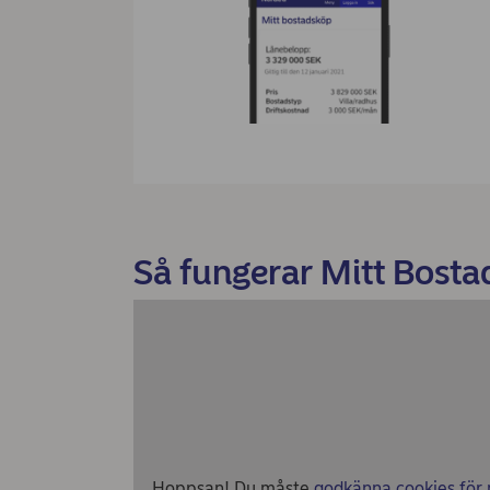
Så fungerar Mitt Bost
Hoppsan! Du måste
godkänna cookies för