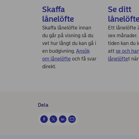
Skaffa
Se ditt
lånelöfte
lånelöft
Skaffa lånelöfte innan
Ett lånelöfte ä
du går på visning så du
sex månader.
vet hur långt du kan gå i
tiden kan du l
en budgivning.
Ansök
att
se och ha
om lånelöfte
och få svar
lånelöfte
t när
direkt.
Dela