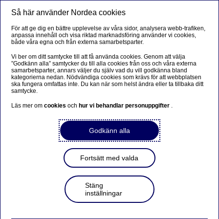
Så här använder Nordea cookies
Meny
Sök
Logga in
För att ge dig en bättre upplevelse av våra sidor, analysera webb-trafiken,
anpassa innehåll och visa riktad marknadsföring använder vi cookies,
Bolån
både våra egna och från externa samarbetsparter.
Vi ber om ditt samtycke till att få använda cookies. Genom att välja
”Godkänn alla” samtycker du till alla cookies från oss och våra externa
samarbetsparter, annars väljer du själv vad du vill godkänna bland
Kontantinsatslån
kategorierna nedan. Nödvändiga cookies som krävs för att webbplatsen
ska fungera omfattas inte. Du kan när som helst ändra eller ta tillbaka ditt
samtycke.
Läs mer om
cookies
och
hur vi behandlar personuppgifter
.
Prata med oss om
kontantinsatslån
Godkänn alla
Fyll i dina kontaktuppgifter, så hör en av våra rådgivare
Fortsätt med valda
av sig till dig inom kort.
Stäng
Fält markerade med en asterisk (*) är obligatoriska att
inställningar
fylla i.