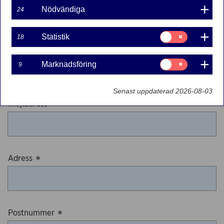
Nödvändiga
24
Samtycke
Statistik
18
för:
Telefonnummer
*
Statistik
Samtycke
Marknadsföring
9
för:
Marknadsföring
Senast uppdaterad 2026-08-03
Mejladress
*
Adress
*
Postnummer
*