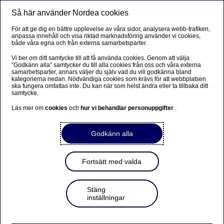
Så här använder Nordea cookies
Meny
Sök
Logga in
För att ge dig en bättre upplevelse av våra sidor, analysera webb-trafiken,
anpassa innehåll och visa riktad marknadsföring använder vi cookies,
både våra egna och från externa samarbetsparter.
Vi ber om ditt samtycke till att få använda cookies. Genom att välja
”Godkänn alla” samtycker du till alla cookies från oss och våra externa
Croisette Fastighetsförmedling
samarbetsparter, annars väljer du själv vad du vill godkänna bland
kategorierna nedan. Nödvändiga cookies som krävs för att webbplatsen
ska fungera omfattas inte. Du kan när som helst ändra eller ta tillbaka ditt
samtycke.
Läs mer om
cookies
och
hur vi behandlar personuppgifter
.
Få hjälp med värdering
Godkänn alla
Lämna dina kontaktuppgifter så hör din lokala mäklare
av sig till dig för värdering av din bostad.
Fortsätt med valda
Fält markerade med en asterisk (*) är obligatoriska att
fylla i.
Stäng
inställningar
Namn
*