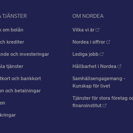
 TJÄNSTER
OM NORDEA
k om bolån
Vilka vi är
ch krediter
Nordea i siffror
nde och investeringar
Lediga jobb
ala tjänster
Hållbarhet i Nordea
tkort och bankkort
Samhällsengagemang -
Kunskap för livet
n och betalningar
Tjänster för stora företag o
ion
finansinstitut
kringar