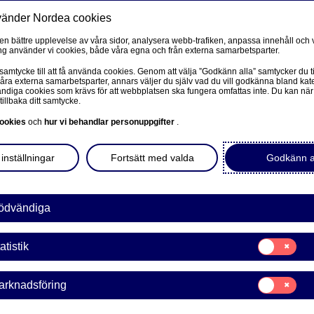
vänder Nordea cookies
Privat
F
 en bättre upplevelse av våra sidor, analysera webb-trafiken, anpassa innehåll och v
g använder vi cookies, både våra egna och från externa samarbetsparter.
Ditt liv
Våra tjänster
Kun
 samtycke till att få använda cookies. Genom att välja ”Godkänn alla” samtycker du ti
våra externa samarbetsparter, annars väljer du själv vad du vill godkänna bland kat
diga cookies som krävs för att webbplatsen ska fungera omfattas inte. Du kan när
tillbaka ditt samtycke.
FÖRETAG
L
ookies
och
hur vi behandlar personuppgifter
.
låtande för
Corporate Netbank
inställningar
Fortsätt med valda
Godkänn a
a
Nordea Corporate
L
Våra sidor – kundinformation
ödvändiga
tal placeringsrådgivning
tas av lagen (2023:254)
Företagets Dokument/Signera digitalt
Samtycke
ghet, som kräver att
atistik
för:
GiroLink
gänglighetskrav. Detta
Statistik
 maj 2024.
Samtycke
arknadsföring
Nordea Bokföring
för:
Marknadsförin