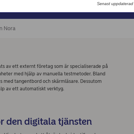
Nordea Bilportal
Senast uppdaterad
eBeställningar
AutoFX Hedging
en Nora
Nordea Finans internettjänst
Nordea Swish företagsverktyg
First Card Login
ats av ett externt företag som är specialiserade på
 enheter med hjälp av manuella testmetoder. Bland
Självserviceportalen
das med tangentbord och skärmläsare. Dessutom
Nordea Node
lp av ett automatiskt verktyg.
r den digitala tjänsten