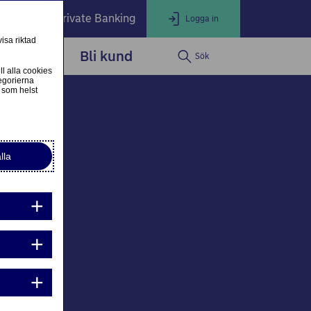
öretag
Private Banking
Logga in
isa riktad
dservice
Bli kund
Sök
LOGGA IN
Stäng
ll alla cookies
egorierna
 som helst
ogga in som privatkund
Logga in i nätbanken
lla
ogga in som företagskund
Nordea Business
g