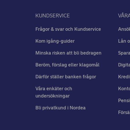
KUNDSERVICE
VÅRA
Frågor & svar och Kundservice
Ansö
Kom igång-guider
Lån o
Minska risken att bli bedragen
Spara
Beröm, förslag eller klagomål
Digit
Därför ställer banken frågor
Kredi
Våra enkäter och
Konto
undersökningar
Pens
Bli privatkund i Nordea
Försä