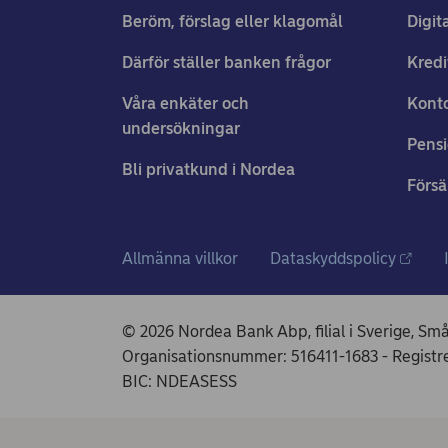
Beröm, förslag eller klagomål
Digit
Därför ställer banken frågor
Kredi
Våra enkäter och
Konto
undersökningar
Pens
Bli privatkund i Nordea
Försä
Allmänna villkor
Dataskyddspolicy
© 2026 Nordea Bank Abp, filial i Sverige, Sm
Organisationsnummer: 516411-1683 - Regis
BIC: NDEASESS