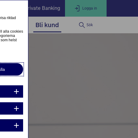
öretag
Private Banking
Logga in
isa riktad
dservice
Bli kund
Sök
LOGGA IN
Stäng
ll alla cookies
egorierna
 som helst
ogga in som privatkund
Logga in i nätbanken
lla
ogga in som företagskund
Nordea Business
g