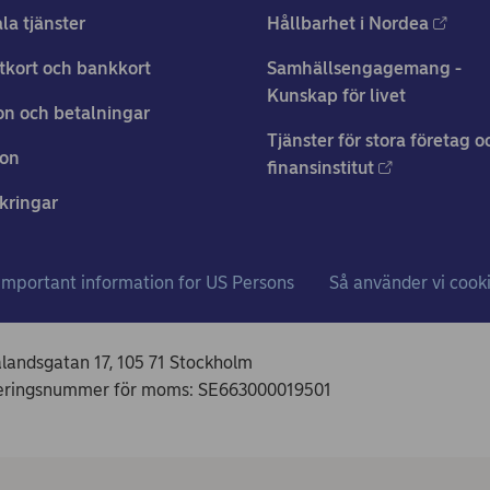
ala tjänster
Hållbarhet i Nordea
tkort och bankkort
Samhällsengagemang -
Kunskap för livet
n och betalningar
Tjänster för stora företag o
ion
finansinstitut
kringar
Important information for US Persons
Så använder vi cook
ålandsgatan 17, 105 71 Stockholm
treringsnummer för moms: SE663000019501