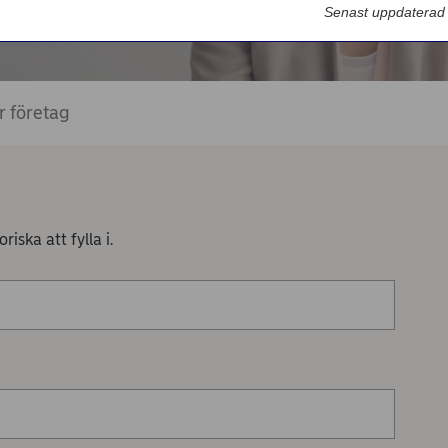
Nordea Bilportal
Senast uppdaterad
eBeställningar
AutoFX Hedging
er företag
Nordea Finans internettjänst
Nordea Swish företagsverktyg
First Card Login
iska att fylla i.
Självserviceportalen
Nordea Node