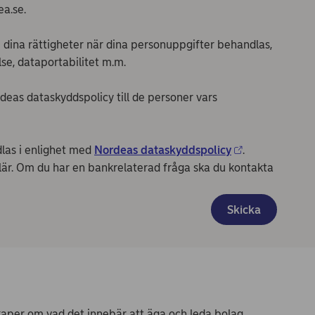
a.se.
 dina rättigheter när dina personuppgifter behandlas,
else, dataportabilitet m.m.
eas dataskyddspolicy till de personer vars
las i enlighet med
Nordeas dataskyddspolicy
.
lär. Om du har en bankrelaterad fråga ska du kontakta
Skicka
aper om vad det innebär att äga och leda bolag