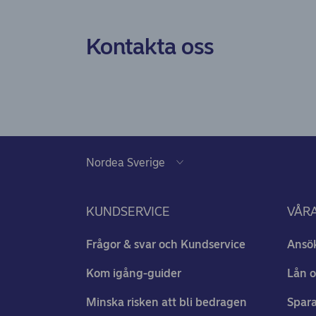
Kontakta oss
KUNDSERVICE
VÅRA
Frågor & svar och Kundservice
Ansö
Kom igång-guider
Lån o
Minska risken att bli bedragen
Spara