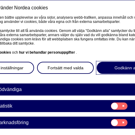
vänder Nordea cookies
Privat
F
 en bättre upplevelse av våra sidor, analysera webb-trafiken, anpassa innehåll och v
g använder vi cookies, både våra egna och från externa samarbetsparter.
Ditt liv
Våra tjänster
Kun
 samtycke till att få använda cookies. Genom att välja ”Godkänn alla” samtycker du ti
våra externa samarbetsparter, annars väljer du själv vad du vill godkänna bland kat
diga cookies som krävs för att webbplatsen ska fungera omfattas inte. Du kan när
tillbaka ditt samtycke.
FÖRETAG
L
ookies
och
hur vi behandlar personuppgifter
.
 – vi är
Corporate Netbank
inställningar
Fortsätt med valda
Godkänn a
 din
Nordea Corporate
L
Våra sidor – kundinformation
ödvändiga
Företagets Dokument/Signera digitalt
och nyckelpersoner,
Samtycke
atistik
för:
GiroLink
ådgivning och
Statistik
t så kontaktar vid dig
Samtycke
arknadsföring
Nordea Bokföring
för:
Marknadsförin