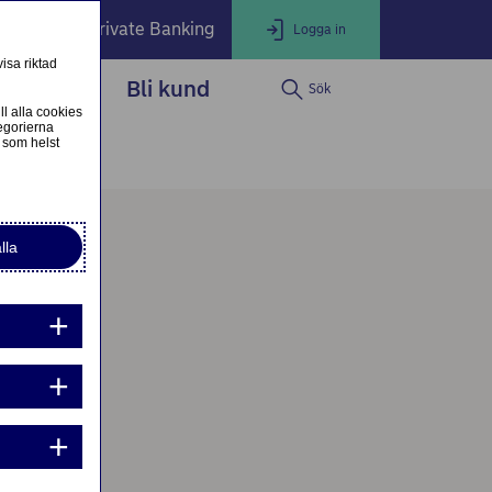
öretag
Private Banking
Logga in
isa riktad
dservice
Bli kund
Sök
LOGGA IN
Stäng
ll alla cookies
egorierna
 som helst
ogga in som privatkund
Logga in i nätbanken
lla
ogga in som företagskund
Nordea Business
g