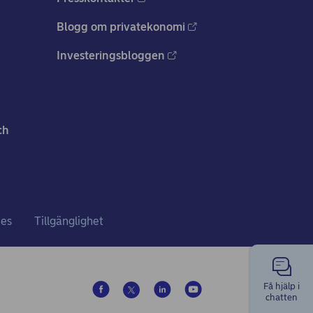
Blogg om privatekonomi
Investeringsbloggen
ch
ies
Tillgänglighet
Få hjälp i
chatten