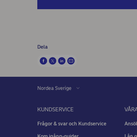
Dela
KUNDSERVICE
VÅRA
Frågor & svar och Kundservice
Ansö
Kom igång-guider
Lån o