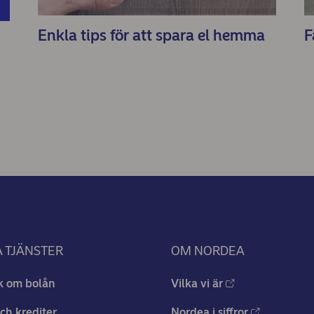
Enkla tips för att spara el hemma
F
 TJÄNSTER
OM NORDEA
k om bolån
Vilka vi är
ch krediter
Nordea i siffror