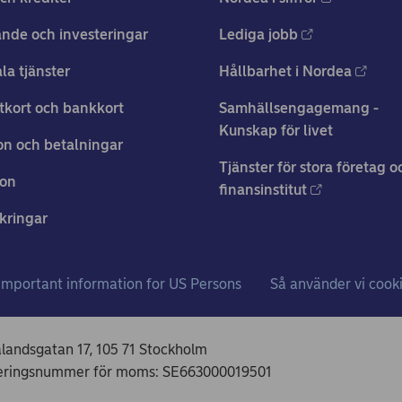
nde och investeringar
Lediga jobb
ala tjänster
Hållbarhet i Nordea
tkort och bankkort
Samhällsengagemang -
Kunskap för livet
n och betalningar
Tjänster för stora företag o
ion
finansinstitut
kringar
Important information for US Persons
Så använder vi cook
ålandsgatan 17, 105 71 Stockholm
treringsnummer för moms: SE663000019501