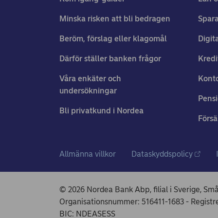
Minska risken att bli bedragen
Spara
Beröm, förslag eller klagomål
Digit
Därför ställer banken frågor
Kredi
Våra enkäter och
Konto
undersökningar
Pens
Bli privatkund i Nordea
Försä
Allmänna villkor
Dataskyddspolicy
© 2026 Nordea Bank Abp, filial i Sverige, Sm
Organisationsnummer: 516411-1683 - Regis
BIC: NDEASESS