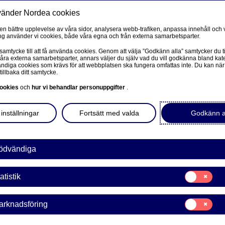
vänder Nordea cookies
Privat
F
 en bättre upplevelse av våra sidor, analysera webb-trafiken, anpassa innehåll och v
g använder vi cookies, både våra egna och från externa samarbetsparter.
Ditt liv
Våra tjänster
Kun
 samtycke till att få använda cookies. Genom att välja ”Godkänn alla” samtycker du ti
våra externa samarbetsparter, annars väljer du själv vad du vill godkänna bland kat
diga cookies som krävs för att webbplatsen ska fungera omfattas inte. Du kan när
 bolån
tillbaka ditt samtycke.
FÖRETAG
L
ookies
och
hur vi behandlar personuppgifter
.
Corporate Netbank
olån till gröna bolån
inställningar
Fortsätt med valda
Godkänn a
Nordea Corporate
L
Våra sidor – kundinformation
ödvändiga
ån kommer du, utöver din befintliga rabatt, få
Företagets Dokument/Signera digitalt
Det får du på samtliga bostadslån med bostaden som
Samtycke
atistik
för:
GiroLink
Statistik
att ändra dina bolån till gröna bolån. Fastighetens
Samtycke
arknadsföring
Nordea Bokföring
för:
ationen på
Boverkets hemsida
.
Marknadsförin