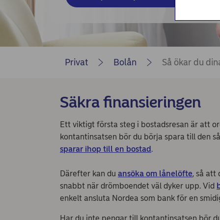
Privat
Bolån
Så ökar du din
Säkra finansieringen
Ett viktigt första steg i bostadsresan är att 
kontantinsatsen bör du börja spara till den 
sparar ihop till en bostad
.
Därefter kan du
ansöka om lånelöfte
, så at
snabbt när drömboendet väl dyker upp. Vid
enkelt ansluta Nordea som bank för en smidi
Har du inte pengar till kontantinsatsen bör du