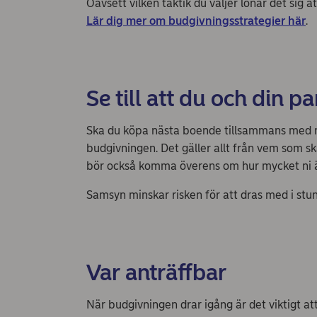
Oavsett vilken taktik du väljer lönar det sig 
Lär dig mer om budgivningsstrategier här
.
Se till att du och din p
Ska du köpa nästa boende tillsammans med någ
budgivningen. Det gäller allt från vem som sk
bör också komma överens om hur mycket ni är v
Samsyn minskar risken för att dras med i stun
Var anträffbar
När budgivningen drar igång är det viktigt at