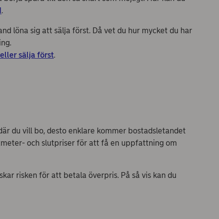
d
.
nd löna sig att sälja först. Då vet du hur mycket du har
ing.
ller sälja först
.
 där du vill bo, desto enklare kommer bostadsletandet
tmeter- och slutpriser för att få en uppfattning om
 risken för att betala överpris. På så vis kan du