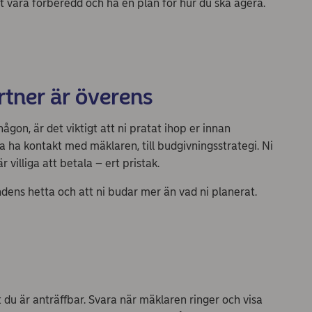
att vara förberedd och ha en plan för hur du ska agera.
artner är överens
on, är det viktigt att ni pratat ihop er innan
a ha kontakt med mäklaren, till budgivningsstrategi. Ni
illiga att betala – ert pristak.
dens hetta och att ni budar mer än vad ni planerat.
t du är anträffbar. Svara när mäklaren ringer och visa