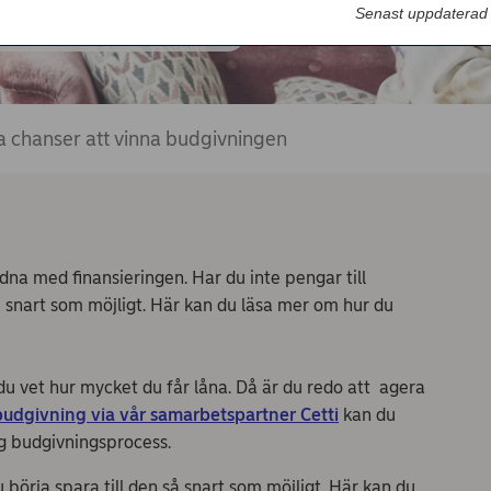
Nordea Bilportal
Senast uppdaterad
eBeställningar
AutoFX Hedging
a chanser att vinna budgivningen
Nordea Finans internettjänst
Nordea Swish företagsverktyg
First Card Login
Självserviceportalen
ordna med finansieringen. Har du inte pengar till
så snart som möjligt. Här kan du läsa mer om hur du
Nordea Node
t du vet hur mycket du får låna. Då är du redo att agera
budgivning via vår samarbetspartner Cetti
kan du
g budgivningsprocess.
 börja spara till den så snart som möjligt. Här kan du