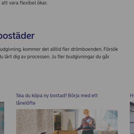
 att vara flexibel ökar.
 bostäder
budgivning, kommer det alltid fler drömboenden. Försök
 lärt dig av processen. Ju fler budgivningar du går
Ska du köpa ny bostad? Börja med ett
H
lånelöfte