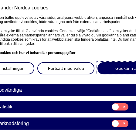
vänder Nordea cookies
Privat
F
 en bättre upplevelse av våra sidor, analysera webb-trafiken, anpassa innehåll och v
g använder vi cookies, både våra egna och från externa samarbetsparter.
Ditt liv
Våra tjänster
Kun
 samtycke till att få använda cookies. Genom att välja ”Godkänn alla” samtycker du ti
våra externa samarbetsparter, annars väljer du själv vad du vill godkänna bland kat
diga cookies som krävs för att webbplatsen ska fungera omfattas inte. Du kan när
tillbaka ditt samtycke.
FÖRETAG
L
ookies
och
hur vi behandlar personuppgifter
.
hanser att
Corporate Netbank
inställningar
Fortsätt med valda
Godkänn a
en
Nordea Corporate
L
Våra sidor – kundinformation
ödvändiga
trategin spela stor roll.
 påverka dina chanser att
Företagets Dokument/Signera digitalt
Samtycke
 tips för en lyckad
atistik
för:
GiroLink
Statistik
Samtycke
arknadsföring
Nordea Bokföring
för:
Marknadsförin
Ansök om lånelöfte