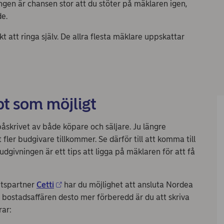
ingen är chansen stor att du stöter på mäklaren igen,
e.
t att ringa själv. De allra flesta mäklare uppskattar
bt som möjligt
påskrivet av både köpare och säljare. Ju längre
 fler budgivare tillkommer. Se därför till att komma till
udgivningen är ett tips att ligga på mäklaren för att få
etspartner
Cetti
har du möjlighet att ansluta Nordea
ll bostadsaffären desto mer förberedd är du att skriva
rar: