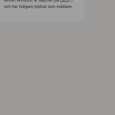
Anton Winqvist är säljchef på
Cetti
och har tidigare jobbat som mäklare.