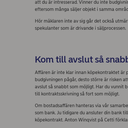
att du är intresserad. Vinner du inte budgivn
eftersom många säljer objekt i samma områd
Hör mäklaren inte av sig går det också utmärk
spekulanter som är drivande i säljprocessen.
Kom till avslut så snab
Affären är inte klar innan köpekontraktet är 
budgivningen pågår, desto större är risken att
avslut så snabbt som möjligt. Har du vunnit b
till kontraktsskrivning så fort som möjligt.
Om bostadsaffären hanteras via vår samarb
som bank. Ju tidigare du ansluter din bank ti
köpekontrakt. Anton Winqvist på Cetti förkla