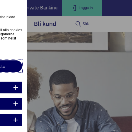
öretag
Private Banking
Logga in
isa riktad
dservice
Bli kund
Sök
LOGGA IN
Stäng
ll alla cookies
egorierna
 som helst
ogga in som privatkund
Logga in i nätbanken
lla
ogga in som företagskund
Nordea Business
g