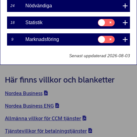
vanligaste tjänster
Nödvändiga
24
Villkorsbilagor till våra vanligaste tjänster.
Samtycke
Statistik
18
för:
Statistik
Samtycke
Marknadsföring
9
för:
Marknadsföring
Villkor och blanketter
Senast uppdaterad 2026-08-03
Här finns villkor och blanketter
Nordea Business
Nordea Business ENG
Allmänna villkor för CCM tjänster
Tjänstevillkor för betalningstjänster