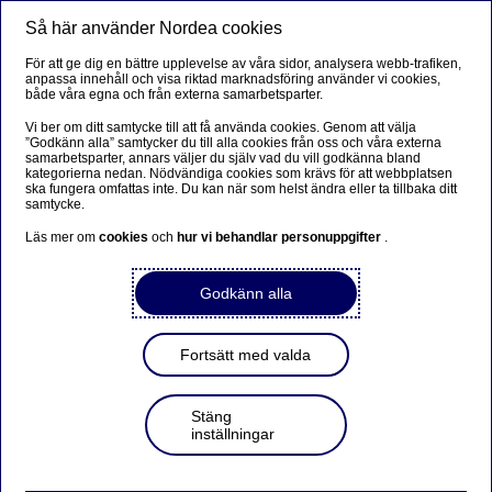
Så här använder Nordea cookies
Meny
Sök
Logga in
För att ge dig en bättre upplevelse av våra sidor, analysera webb-trafiken,
anpassa innehåll och visa riktad marknadsföring använder vi cookies,
Priser, blanketter och
både våra egna och från externa samarbetsparter.
broschyrer för företag
Vi ber om ditt samtycke till att få använda cookies. Genom att välja
”Godkänn alla” samtycker du till alla cookies från oss och våra externa
samarbetsparter, annars väljer du själv vad du vill godkänna bland
kategorierna nedan. Nödvändiga cookies som krävs för att webbplatsen
Här finns broschyrer och blanketter du kan ha nytta av.
ska fungera omfattas inte. Du kan när som helst ändra eller ta tillbaka ditt
Här hittar du även prislistan för våra vanligaste tjänster
samtycke.
för företag och föreningar.
Läs mer om
cookies
och
hur vi behandlar personuppgifter
.
Godkänn alla
Prislista för företag och föreningar
Fortsätt med valda
Företag
Stäng
inställningar
Villkor och blanketter för våra