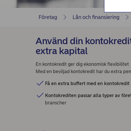
Nordea Bilportal
eBeställningar
Företag
Lån och finansiering
AutoFX Hedging
Nordea Finans internettjänst
Använd din kontokredit
extra kapital
Nordea Swish företagsverktyg
First Card Login
En kontokredit ger dig ekonomisk flexibilitet 
Med en beviljad kontokredit har du extra pen
Självserviceportalen
Få en extra buffert med en kontokredit
Nordea Node
Kontokrediten passar alla typer av före
branscher