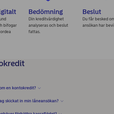
gitalt
Bedömning
Beslut
kund
Din kreditvärdighet
Du får besked om
h bifogar
analyseras och beslut
ansökan har bevil
Nordea
fattas.
okredit
 om en kontokredit?
jag skickat in min låneansökan?
behöver förbättra kassaflödet?