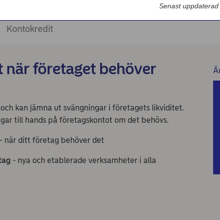
Senast uppdaterad
Kontokredit
 när företaget behöver
Ä
och kan jämna ut svängningar i företagets likviditet.
gar till hands på företagskontot om det behövs.
- när ditt företag behöver det
tag
- nya och etablerade verksamheter i alla