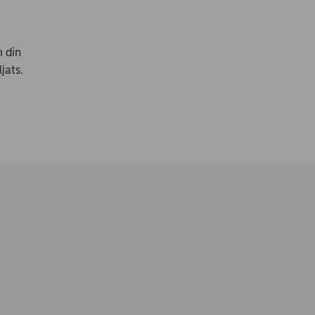
 din
jats.