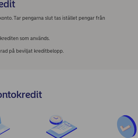
edit
onto. Tar pengarna slut tas istället pengar från
tokrediten som används.
erad på beviljat kreditbelopp.
ontokredit