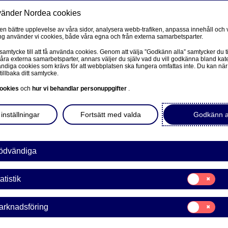
vänder Nordea cookies
Privat
F
 en bättre upplevelse av våra sidor, analysera webb-trafiken, anpassa innehåll och v
g använder vi cookies, både våra egna och från externa samarbetsparter.
Ditt företag
Våra tjänster
Kun
 samtycke till att få använda cookies. Genom att välja ”Godkänn alla” samtycker du ti
våra externa samarbetsparter, annars väljer du själv vad du vill godkänna bland kat
diga cookies som krävs för att webbplatsen ska fungera omfattas inte. Du kan när
tillbaka ditt samtycke.
PRIVAT
L
ookies
och
hur vi behandlar personuppgifter
.
öretaget
Mobilt BankID
inställningar
Fortsätt med valda
Godkänn a
Avtal och meddelanden
det. Med en kontokredit
L
gar till hands för att
Mina sidor – kundinformation
ödvändiga
Mitt bostadsköp
Samtycke
atistik
för:
Vår sparrobot Nora
Statistik
Samtycke
arknadsföring
för:
Marknadsförin