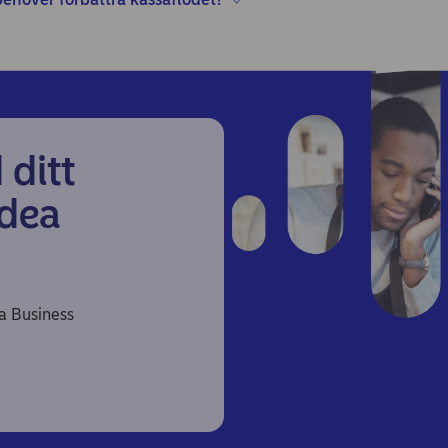
 ditt
rdea
ea Business