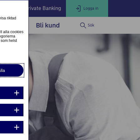
öretag
Private Banking
Logga in
isa riktad
dservice
Bli kund
Sök
LOGGA IN
Stäng
ll alla cookies
egorierna
 som helst
ogga in som företagskund
Nordea Business
lla
ogga in som privatkund
Logga in i nätbanken
g