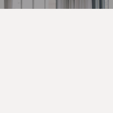
Skapa hälsosamma förutsättningar
för ditt företag
Dela