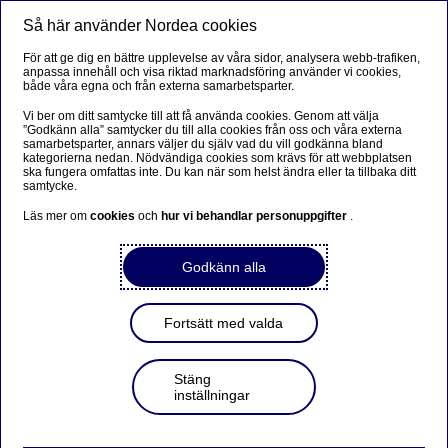
Så här använder Nordea cookies
Meny
Sök
Logga in
För att ge dig en bättre upplevelse av våra sidor, analysera webb-trafiken,
anpassa innehåll och visa riktad marknadsföring använder vi cookies,
Fördelar med tjänstepension
både våra egna och från externa samarbetsparter.
till företagets medarbetare
Vi ber om ditt samtycke till att få använda cookies. Genom att välja
”Godkänn alla” samtycker du till alla cookies från oss och våra externa
samarbetsparter, annars väljer du själv vad du vill godkänna bland
kategorierna nedan. Nödvändiga cookies som krävs för att webbplatsen
Att erbjuda tjänstepension till dina medarbetare är en
ska fungera omfattas inte. Du kan när som helst ändra eller ta tillbaka ditt
viktig förmån – både för att attrahera och behålla
samtycke.
nyckelpersoner och för att skapa trygghet i företaget.
Läs mer om
cookies
och
hur vi behandlar personuppgifter
.
Två av våra pensionsrådgivare svarar på frågor om
tjänstepension och vad du som företagare bör tänka på.
Godkänn alla
Få konkreta tips för att optimera tjänstepensionen för
ditt företag och dina medarbetare.
Fortsätt med valda
Bli företagskund för att skaffa tjänstepension
Stäng
inställningar
Bli kontaktad av en pensionsrådgivare