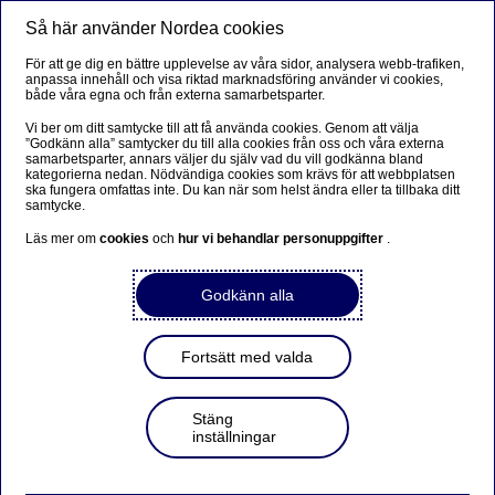
Så här använder Nordea cookies
Meny
Sök
Logga in
För att ge dig en bättre upplevelse av våra sidor, analysera webb-trafiken,
anpassa innehåll och visa riktad marknadsföring använder vi cookies,
Företagsförsäkringar
både våra egna och från externa samarbetsparter.
Vi ber om ditt samtycke till att få använda cookies. Genom att välja
Som kund hos Nordea får du möjlighet att teckna
”Godkänn alla” samtycker du till alla cookies från oss och våra externa
samarbetsparter, annars väljer du själv vad du vill godkänna bland
förmånliga företagsförsäkringar genom vår partner If
kategorierna nedan. Nödvändiga cookies som krävs för att webbplatsen
ska fungera omfattas inte. Du kan när som helst ändra eller ta tillbaka ditt
Skadeförsäkring AB.
samtycke.
Läs mer om
cookies
och
hur vi behandlar personuppgifter
.
Läs mer och kontakta If för en 
försäkringsgenomgång
Godkänn alla
Fortsätt med valda
Försäkringar
Stäng
inställningar
Företagsförsäkringar via vår
partner If