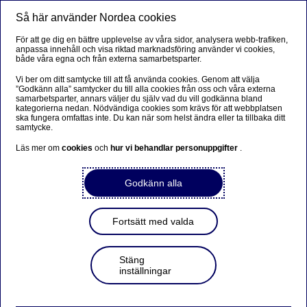
Så här använder Nordea cookies
Meny
Sök
Logga in
För att ge dig en bättre upplevelse av våra sidor, analysera webb-trafiken,
anpassa innehåll och visa riktad marknadsföring använder vi cookies,
Räkna på avkastning: Se hur
både våra egna och från externa samarbetsparter.
företagets kapital kan växa
Vi ber om ditt samtycke till att få använda cookies. Genom att välja
”Godkänn alla” samtycker du till alla cookies från oss och våra externa
med vår sparkalkylator
samarbetsparter, annars väljer du själv vad du vill godkänna bland
kategorierna nedan. Nödvändiga cookies som krävs för att webbplatsen
ska fungera omfattas inte. Du kan när som helst ändra eller ta tillbaka ditt
samtycke.
Hur mycket kapitalet växer beror på summan du
Läs mer om
cookies
och
hur vi behandlar personuppgifter
.
placerar, hur länge och hur hög avkastning placeringen
ger. Testa vår sparkalkylator för att räkna olika
Godkänn alla
avkastning. Vill du placera företagets kapital kan du
enkelt få hjälp via Fondväljaren eller av en av våra
rådgivare.
Fortsätt med valda
Stäng
Placera via Fondväljaren
inställningar