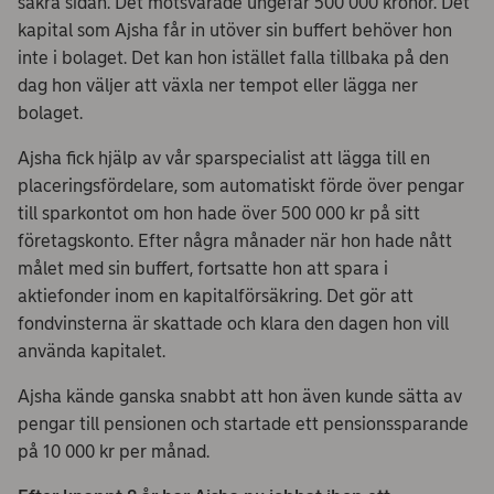
säkra sidan. Det motsvarade ungefär 500 000 kronor. Det
kapital som Ajsha får in utöver sin buffert behöver hon
inte i bolaget. Det kan hon istället falla tillbaka på den
dag hon väljer att växla ner tempot eller lägga ner
bolaget.
Ajsha fick hjälp av vår sparspecialist att lägga till en
placeringsfördelare, som automatiskt förde över pengar
till sparkontot om hon hade över 500 000 kr på sitt
företagskonto. Efter några månader när hon hade nått
målet med sin buffert, fortsatte hon att spara i
aktiefonder inom en kapitalförsäkring. Det gör att
fondvinsterna är skattade och klara den dagen hon vill
använda kapitalet.
Ajsha kände ganska snabbt att hon även kunde sätta av
pengar till pensionen och startade ett pensionssparande
på 10 000 kr per månad.