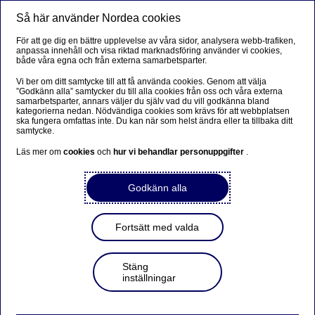
Så här använder Nordea cookies
Meny
Sök
Logga in
För att ge dig en bättre upplevelse av våra sidor, analysera webb-trafiken,
anpassa innehåll och visa riktad marknadsföring använder vi cookies,
Så väljer andra företagare att
både våra egna och från externa samarbetsparter.
placera företagets överskott
Vi ber om ditt samtycke till att få använda cookies. Genom att välja
”Godkänn alla” samtycker du till alla cookies från oss och våra externa
samarbetsparter, annars väljer du själv vad du vill godkänna bland
kategorierna nedan. Nödvändiga cookies som krävs för att webbplatsen
Funderar du på hur andra företagare investerar överskott
ska fungera omfattas inte. Du kan när som helst ändra eller ta tillbaka ditt
i sitt bolag? Här kan du läsa om hur några av våra
samtycke.
företagskunder har valt att placera sitt kapital.
Läs mer om
cookies
och
hur vi behandlar personuppgifter
.
Sparstrategierna är baserade på riktiga kunder men
namn, bransch och ägare är anonymiserade.
Godkänn alla
Fortsätt med valda
Bli företagskund
Stäng
Få hjälp av en rådgivare
inställningar