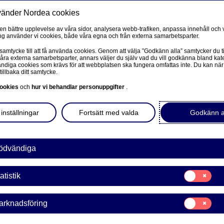
vänder Nordea cookies
Privat
F
 en bättre upplevelse av våra sidor, analysera webb-trafiken, anpassa innehåll och v
g använder vi cookies, både våra egna och från externa samarbetsparter.
Ditt företag
Våra tjänster
Kun
 samtycke till att få använda cookies. Genom att välja ”Godkänn alla” samtycker du ti
våra externa samarbetsparter, annars väljer du själv vad du vill godkänna bland kat
diga cookies som krävs för att webbplatsen ska fungera omfattas inte. Du kan när
tillbaka ditt samtycke.
PRIVAT
L
ookies
och
hur vi behandlar personuppgifter
.
ostadsrätt
Mobilt BankID
inställningar
Fortsätt med valda
Godkänn a
Avtal och meddelanden
L
Mina sidor – kundinformation
ödvändiga
Mitt bostadsköp
Samtycke
atistik
för:
Vår sparrobot Nora
Statistik
Samtycke
arknadsföring
för:
Marknadsförin