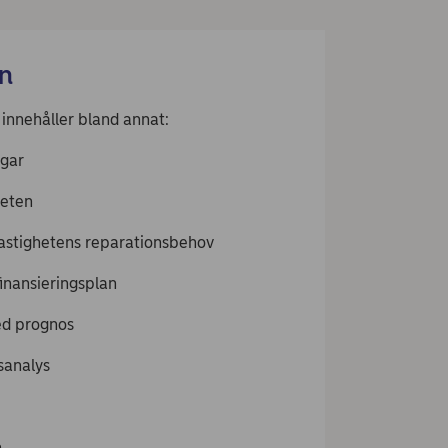
n
innehåller bland annat:
ngar
heten
astighetens reparationsbehov
inansieringsplan
ed prognos
sanalys
g
n