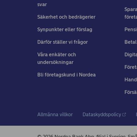
svar
Spara
Säkerhet och bedrägerier
föret
Synpunkter eller förslag
Pensi
Därför ställer vi frågor
Betal
Våra enkäter och
Digit
undersökningar
Föret
Bli företagskund i Nordea
Hand
Försä
Allmänna villkor
Dataskyddspolicy
© 2026 Nordea Bank Abp, filial i Sverige, Sm