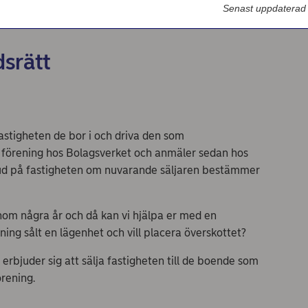
tt
Senast uppdaterad
dsrätt
astigheten de bor i och driva den som
n förening hos Bolagsverket och anmäler sedan hos
bud på fastigheten om nuvarande säljaren bestämmer
inom några år och då kan vi hjälpa er med en
ning sålt en lägenhet och vill placera överskottet?
rbjuder sig att sälja fastigheten till de boende som
örening.