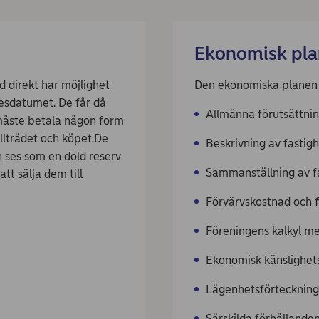
Ekonomisk pla
d direkt har möjlighet
Den ekonomiska planen 
desdatumet. De får då
Allmänna förutsättni
måste betala någon form
llträdet och köpet.De
Beskrivning av fastig
n ses som en dold reserv
Sammanställning av f
tt sälja dem till
Förvärvskostnad och f
Föreningens kalkyl m
Ekonomisk känslighet
Lägenhetsförtecknin
Särskilda förhållande