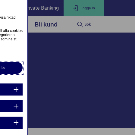
öretag
Private Banking
Logga in
isa riktad
dservice
Bli kund
Sök
LOGGA IN
Stäng
ll alla cookies
egorierna
 som helst
ogga in som företagskund
Nordea Business
lla
ogga in som privatkund
Logga in i nätbanken
g