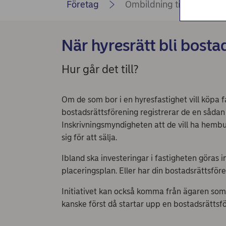
Nordea Bilportal
Företag
Ombildning till bostadsrä
eBeställningar
När hyresrätt bli bosta
AutoFX Hedging
Nordea Finans internettjänst
Hur går det till?
Nordea Swish företagsverktyg
Om de som bor i en hyresfastighet vill köpa f
First Card Login
bostadsrättsförening registrerar de en såda
Inskrivningsmyndigheten att de vill ha hem
Självserviceportalen
sig för att sälja.
Nordea Node
Ibland ska investeringar i fastigheten göras 
placeringsplan. Eller har din bostadsrättsföre
Initiativet kan också komma från ägaren som e
kanske först då startar upp en bostadsrättsf