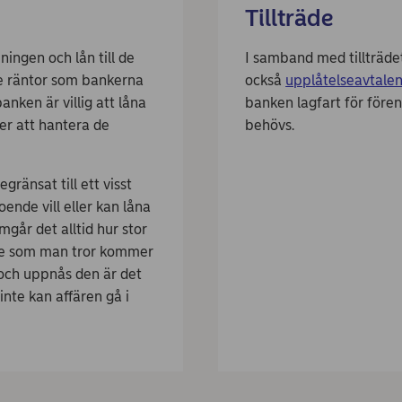
Tillträde
ningen och lån till de
I samband med tillträdet
de räntor som bankerna
också
upplåtelseavtale
nken är villig att låna
banken lagfart för före
er att hantera de
behövs.
gränsat till ett visst
oende vill eller kan låna
mgår det alltid hur stor
de som man tror kommer
 och uppnås den är det
nte kan affären gå i