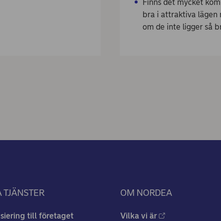
Finns det mycket komm
bra i attraktiva läge
om de inte ligger så br
 TJÄNSTER
OM NORDEA
siering till företaget
Vilka vi är