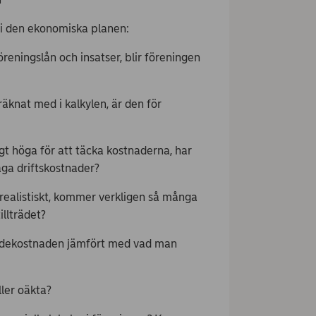
å i den ekonomiska planen:
reningslån och insatser, blir föreningen
äknat med i kalkylen, är den för
ligt höga för att täcka kostnaderna, har
ga driftskostnader?
realistiskt, kommer verkligen så många
illträdet?
ndekostnaden jämfört med vad man
ller oäkta?