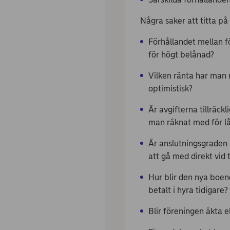
Några saker att titta p
Förhållandet mellan fö
för högt belånad?
Vilken ränta har man r
optimistisk?
Är avgifterna tillräck
man räknat med för lå
Är anslutningsgraden 
att gå med direkt vid t
Hur blir den nya boe
betalt i hyra tidigare?
Blir föreningen äkta e