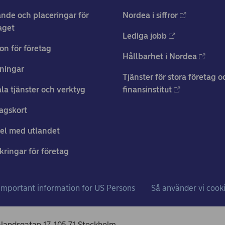
nde och placeringar för
Nordea i siffror
aget
Lediga jobb
on för företag
Hållbarhet i Nordea
ningar
Tjänster för stora företag o
ala tjänster och verktyg
finansinstitut
agskort
el med utlandet
kringar för företag
Important information for US Persons
Så använder vi cook
ålandsgatan 17, 105 71 Stockholm