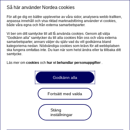
Så här använder Nordea cookies
Meny
Sök
Logga in
För att ge dig en bättre upplevelse av våra sidor, analysera webb-trafiken,
anpassa innehåll och visa riktad marknadsföring använder vi cookies,
Nordea Swish företagsverktyg
både våra egna och från externa samarbetsparter.
Vi ber om ditt samtycke till att få använda cookies. Genom att välja
Med Nordea Swish Företagsverktyg gör vi det enkelt att
”Godkänn alla” samtycker du till alla cookies från oss och våra externa
samarbetsparter, annars väljer du själv vad du vill godkänna bland
kontrollera och hantera dina Swishbetalningar.
kategorierna nedan. Nödvändiga cookies som krävs för att webbplatsen
ska fungera omfattas inte. Du kan när som helst ändra eller ta tillbaka ditt
samtycke.
Läs mer om
cookies
och
hur vi behandlar personuppgifter
.
Betalningar
Godkänn alla
Smidig hantering av
Fortsätt med valda
Swishbetalningar
I Nordeas Swisherbjudande för företag, föreningar
Stäng
inställningar
och organisationer ingår Nordea Swish
företagsverktyg. Det gör det enkelt att hantera och