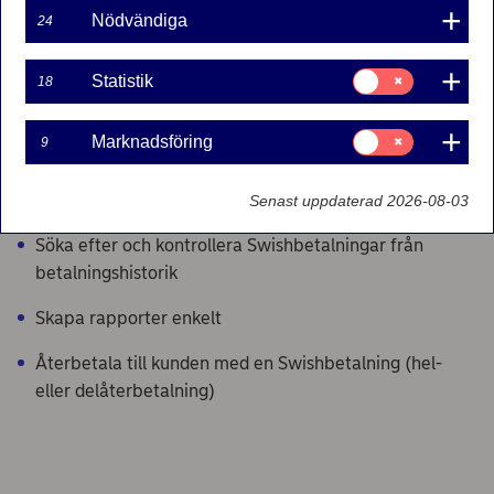
administrera dina betalningar.
Nödvändiga
24
Nordea erbjuder en lösning för personalen att se
Samtycke
Statistik
18
för:
betalningar och återbetalningar.
Statistik
Samtycke
Marknadsföring
9
I Nordea Swish företagsverktyg kan du:
för:
Marknadsföring
Se inkommande Swishbetalningar
Senast uppdaterad 2026-08-03
Söka efter och kontrollera Swishbetalningar från
betalningshistorik
Skapa rapporter enkelt
Återbetala till kunden med en Swishbetalning (hel-
eller delåterbetalning)